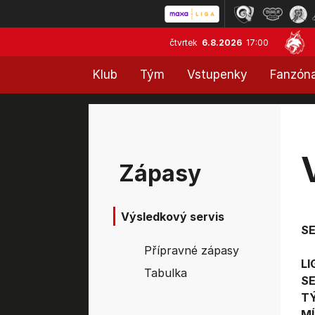
čtvrtek
6.8.2026
17:00
Klub
Tým
Vstupenky
Fanzón
Zápasy
Výsledkový servis
S
Přípravné zápasy
LI
Tabulka
SE
T
MÍ