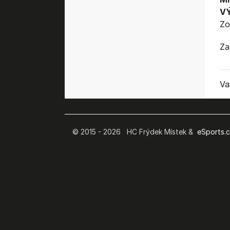
V
Zo
Za
Va
© 2015 - 2026 HC Frýdek Místek &
eSports.cz