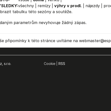
ÝSLEDKY:
všechny
|
remízy
|
výhry v prodl.
|
nájezdy
|
prod
brazit
tabulku
této sezóny a soutěže.
daným parametrům nevyhovuje žádný zápas.
še připomínky k této stránce uvítáme na webmaster
@espo
, s.r.o.
Cookie |
RSS