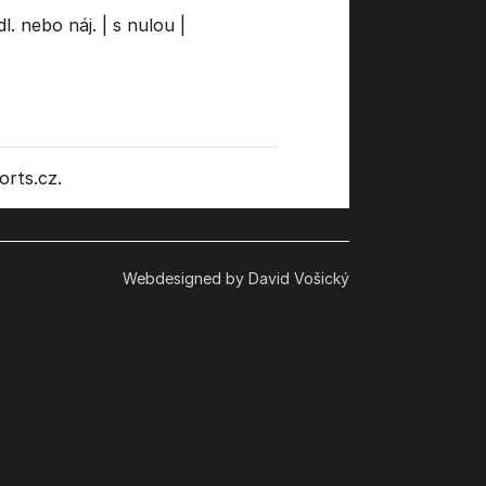
l. nebo náj.
|
s nulou
|
rts.cz.
Webdesigned by David Vošický