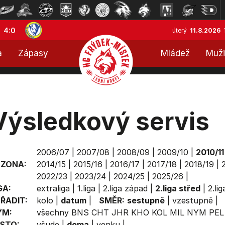
4:0
úterý
11.8.2026
a
Zápasy
Mládež
Muži
Výsledkový servis
2006/07
|
2007/08
|
2008/09
|
2009/10
|
2010/11
EZONA:
2014/15
|
2015/16
|
2016/17
|
2017/18
|
2018/19
|
2022/23
|
2023/24
|
2024/25
|
2025/26
|
GA:
extraliga
|
1.liga
|
2.liga západ
|
2.liga střed
|
2.li
ŘADIT:
kolo
|
datum
|
SMĚR:
sestupně
|
vzestupně
|
ÝM:
všechny
BNS
CHT
JHR
KHO
KOL
MIL
NYM
PEL
STO:
všude
|
doma
|
venku
|