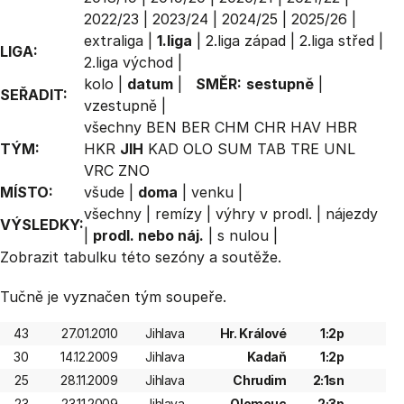
2022/23
|
2023/24
|
2024/25
|
2025/26
|
extraliga
|
1.liga
|
2.liga západ
|
2.liga střed
|
LIGA:
2.liga východ
|
kolo
|
datum
|
SMĚR:
sestupně
|
SEŘADIT:
vzestupně
|
všechny
BEN
BER
CHM
CHR
HAV
HBR
TÝM:
HKR
JIH
KAD
OLO
SUM
TAB
TRE
UNL
VRC
ZNO
MÍSTO:
všude
|
doma
|
venku
|
všechny
|
remízy
|
výhry v prodl.
|
nájezdy
VÝSLEDKY:
|
prodl. nebo náj.
|
s nulou
|
Zobrazit
tabulku
této sezóny a soutěže.
Tučně je vyznačen tým soupeře.
43
27.01.2010
Jihlava
Hr. Králové
1:2p
30
14.12.2009
Jihlava
Kadaň
1:2p
25
28.11.2009
Jihlava
Chrudim
2:1sn
23
23.11.2009
Jihlava
Olomouc
2:3p