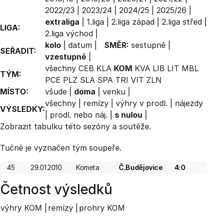
2022/23
|
2023/24
|
2024/25
|
2025/26
|
extraliga
|
1.liga
|
2.liga západ
|
2.liga střed
|
LIGA:
2.liga východ
|
kolo
|
datum
|
SMĚR:
sestupně
|
SEŘADIT:
vzestupně
|
všechny
CEB
KLA
KOM
KVA
LIB
LIT
MBL
TÝM:
PCE
PLZ
SLA
SPA
TRI
VIT
ZLN
MÍSTO:
všude
|
doma
|
venku
|
všechny
|
remízy
|
výhry v prodl.
|
nájezdy
VÝSLEDKY:
|
prodl. nebo náj.
|
s nulou
|
Zobrazit
tabulku
této sezóny a soutěže.
Tučně je vyznačen tým soupeře.
45
29.01.2010
Kometa
Č.Budějovice
4:0
Četnost výsledků
výhry KOM |
remízy |
prohry KOM