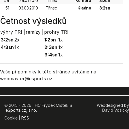
44
24.01.2010
Třinec
Kometa
3:2sn
51
03.03.2010
Třinec
Kladno
3:2sn
Četnost výsledků
výhry TRI |
remízy |
prohry TRI
3:2sn
2x
1:2sn
1x
4:3sn
1x
2:3sn
1x
3:4sn
1x
Vaše připomínky k této stránce uvítáme na
webmaster
@esports.cz.
© 2015 - 2026 HC Frýdek Místek &
Webdesigned by
eSports.cz, s.r.o.
David Vošický
Cookie |
RSS