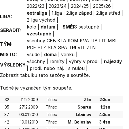
2022/23
|
2023/24
|
2024/25
|
2025/26
|
extraliga
|
1.liga
|
2.liga západ
|
2.liga střed
|
LIGA:
2.liga východ
|
kolo
|
datum
|
SMĚR:
sestupně
|
SEŘADIT:
vzestupně
|
všechny
CEB
KLA
KOM
KVA
LIB
LIT
MBL
TÝM:
PCE
PLZ
SLA
SPA
TRI
VIT
ZLN
MÍSTO:
všude
|
doma
|
venku
|
všechny
|
remízy
|
výhry v prodl.
|
nájezdy
VÝSLEDKY:
|
prodl. nebo náj.
|
s nulou
|
Zobrazit
tabulku
této sezóny a soutěže.
Tučně je vyznačen tým soupeře.
32
11.12.2009
Třinec
Zlín
2:3sn
35
27.12.2009
Třinec
Sparta
1:2sn
37
03.01.2010
Třinec
Litvínov
4:3sn
42
19.01.2010
Třinec
Ml. Boleslav
3:4sn