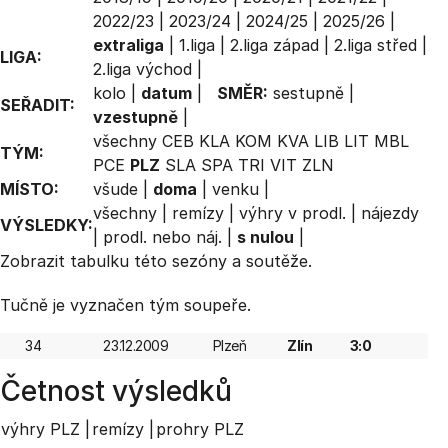
2022/23
|
2023/24
|
2024/25
|
2025/26
|
extraliga
|
1.liga
|
2.liga západ
|
2.liga střed
|
LIGA:
2.liga východ
|
kolo
|
datum
|
SMĚR:
sestupně
|
SEŘADIT:
vzestupně
|
všechny
CEB
KLA
KOM
KVA
LIB
LIT
MBL
TÝM:
PCE
PLZ
SLA
SPA
TRI
VIT
ZLN
MÍSTO:
všude
|
doma
|
venku
|
všechny
|
remízy
|
výhry v prodl.
|
nájezdy
VÝSLEDKY:
|
prodl. nebo náj.
|
s nulou
|
Zobrazit
tabulku
této sezóny a soutěže.
Tučně je vyznačen tým soupeře.
34
23.12.2009
Plzeň
Zlín
3:0
Četnost výsledků
výhry PLZ |
remízy |
prohry PLZ