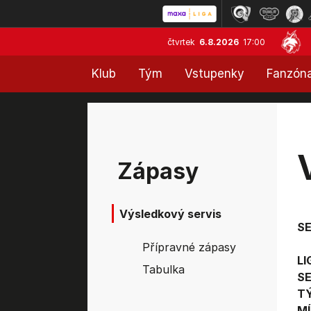
čtvrtek
6.8.2026
17:00
Klub
Tým
Vstupenky
Fanzón
Zápasy
Výsledkový servis
S
Přípravné zápasy
LI
Tabulka
SE
T
MÍ