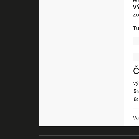
V
Zo
Tu
Č
vý
5:
6:
Va