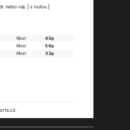
l. nebo náj.
|
s nulou
|
Most
4:5p
Most
5:6p
Most
3:2p
rts.cz.