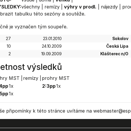
ÝSLEDKY:
všechny
|
remízy
|
výhry v prodl.
|
nájezdy
|
prod
brazit
tabulku
této sezóny a soutěže.
čně je vyznačen tým soupeře.
27
23.01.2010
Sokolov
10
24.10.2009
Česká Lípa
2
19.09.2009
Klášterec n/O
etnost výsledků
hry MST |
remízy |
prohry MST
4pp
1x
2:3pp
1x
5pp
1x
še připomínky k této stránce uvítáme na webmaster
@espo