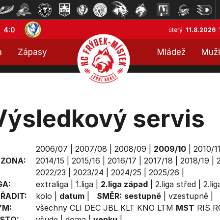
4:0
úterý
11.8.2026
a
Zápasy
Mládež
Muži
Výsledkový servis
2006/07
|
2007/08
|
2008/09
|
2009/10
|
2010/1
EZONA:
2014/15
|
2015/16
|
2016/17
|
2017/18
|
2018/19
|
2022/23
|
2023/24
|
2024/25
|
2025/26
|
GA:
extraliga
|
1.liga
|
2.liga západ
|
2.liga střed
|
2.li
ŘADIT:
kolo
|
datum
|
SMĚR:
sestupně
|
vzestupně
|
ÝM:
všechny
CLI
DEC
JBL
KLT
KNO
LTM
MST
RIS
R
STO:
všude
|
doma
|
venku
|