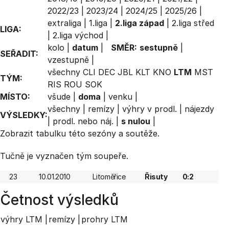
2022/23
|
2023/24
|
2024/25
|
2025/26
|
extraliga
|
1.liga
|
2.liga západ
|
2.liga střed
LIGA:
|
2.liga východ
|
kolo
|
datum
|
SMĚR:
sestupně
|
SEŘADIT:
vzestupně
|
všechny
CLI
DEC
JBL
KLT
KNO
LTM
MST
TÝM:
RIS
ROU
SOK
MÍSTO:
všude
|
doma
|
venku
|
všechny
|
remízy
|
výhry v prodl.
|
nájezdy
VÝSLEDKY:
|
prodl. nebo náj.
|
s nulou
|
Zobrazit
tabulku
této sezóny a soutěže.
Tučně je vyznačen tým soupeře.
23
10.01.2010
Litoměřice
Řisuty
0:2
Četnost výsledků
výhry LTM |
remízy |
prohry LTM