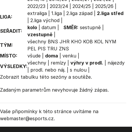
2022/23
|
2023/24
|
2024/25
|
2025/26
|
extraliga
|
1.liga
|
2.liga západ
|
2.liga střed
LIGA:
|
2.liga východ
|
kolo
|
datum
|
SMĚR:
sestupně
|
SEŘADIT:
vzestupně
|
všechny
BNS
JHR
KHO
KOB
KOL
NYM
TÝM:
PEL
PIS
TRU
ZNS
MÍSTO:
všude
|
doma
|
venku
|
všechny
|
remízy
|
výhry v prodl.
|
nájezdy
VÝSLEDKY:
|
prodl. nebo náj.
|
s nulou
|
Zobrazit
tabulku
této sezóny a soutěže.
Zadaným parametrům nevyhovuje žádný zápas.
Vaše připomínky k této stránce uvítáme na
webmaster
@esports.cz.