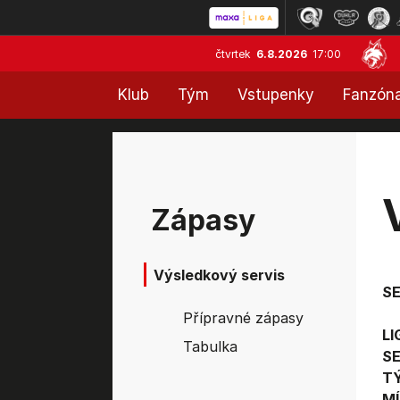
čtvrtek
6.8.2026
17:00
Klub
Tým
Vstupenky
Fanzón
Zápasy
Výsledkový servis
S
Přípravné zápasy
LI
Tabulka
SE
T
MÍ