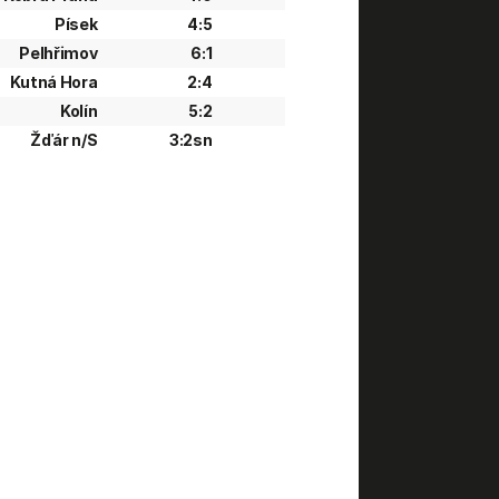
Písek
4:5
Pelhřimov
6:1
Kutná Hora
2:4
Kolín
5:2
Žďár n/S
3:2sn