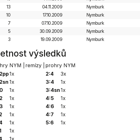
13
04.11.2009
Nymburk
10
17.10.2009
Nymburk
7
07.10.2009
Nymburk
5
30.09.2009
Nymburk
3
19.09.2009
Nymburk
etnost výsledků
hry NYM |
remízy |
prohry NYM
2pp
1x
2:4
3x
2sn
1x
3:4
1x
0
1x
3:4sn
1x
2
1x
4:5
1x
3
1x
4:6
1x
2
1x
4:7
1x
4
1x
5:6
1x
1
1x
4
1x