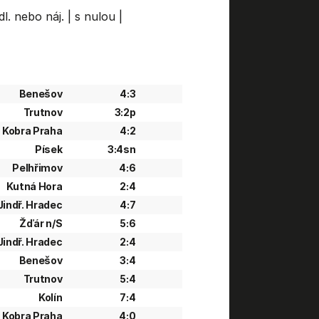
dl. nebo náj.
|
s nulou
|
Benešov
4:3
Trutnov
3:2p
Kobra Praha
4:2
Písek
3:4sn
Pelhřimov
4:6
Kutná Hora
2:4
Jindř. Hradec
4:7
Žďár n/S
5:6
Jindř. Hradec
2:4
Benešov
3:4
Trutnov
5:4
Kolín
7:4
Kobra Praha
4:0