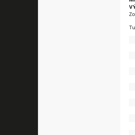
V
Zo
Tu