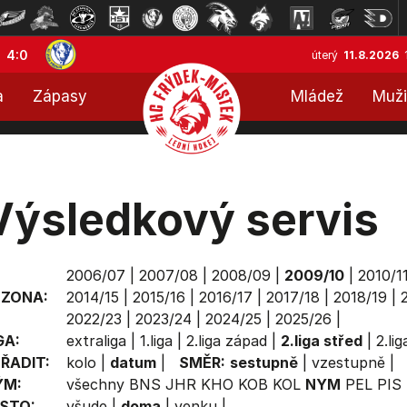
4:0
úterý
11.8.2026
a
Zápasy
Mládež
Muži
Výsledkový servis
2006/07
|
2007/08
|
2008/09
|
2009/10
|
2010/1
EZONA:
2014/15
|
2015/16
|
2016/17
|
2017/18
|
2018/19
|
2022/23
|
2023/24
|
2024/25
|
2025/26
|
GA:
extraliga
|
1.liga
|
2.liga západ
|
2.liga střed
|
2.li
ŘADIT:
kolo
|
datum
|
SMĚR:
sestupně
|
vzestupně
|
ÝM:
všechny
BNS
JHR
KHO
KOB
KOL
NYM
PEL
PIS
STO:
všude
|
doma
|
venku
|