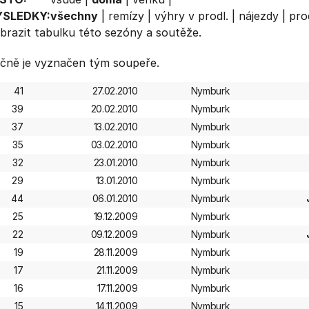
ÝSLEDKY:
všechny
|
remízy
|
výhry v prodl.
|
nájezdy
|
pro
brazit
tabulku
této sezóny a soutěže.
čně je vyznačen tým soupeře.
41
27.02.2010
Nymburk
39
20.02.2010
Nymburk
37
13.02.2010
Nymburk
35
03.02.2010
Nymburk
32
23.01.2010
Nymburk
29
13.01.2010
Nymburk
44
06.01.2010
Nymburk
25
19.12.2009
Nymburk
22
09.12.2009
Nymburk
19
28.11.2009
Nymburk
17
21.11.2009
Nymburk
16
17.11.2009
Nymburk
15
14.11.2009
Nymburk