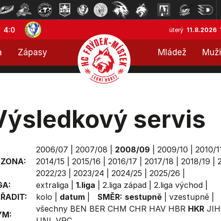
4:0
úterý
11.8.2026
a
Zápasy
Mládež
Muži
Výsledkový servis
2006/07
|
2007/08
|
2008/09
|
2009/10
|
2010/1
EZONA:
2014/15
|
2015/16
|
2016/17
|
2017/18
|
2018/19
|
2022/23
|
2023/24
|
2024/25
|
2025/26
|
GA:
extraliga
|
1.liga
|
2.liga západ
|
2.liga východ
|
ŘADIT:
kolo
|
datum
|
SMĚR:
sestupně
|
vzestupně
|
všechny
BEN
BER
CHM
CHR
HAV
HBR
HKR
JIH
ÝM:
UNL
VRC