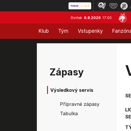
čtvrtek
6.8.2026
17:00
Klub
Tým
Vstupenky
Fanzón
Zápasy
Výsledkový servis
S
Přípravné zápasy
LI
Tabulka
SE
T