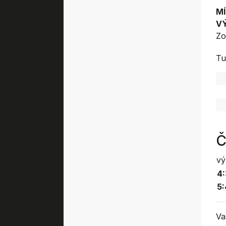
MÍ
V
Zo
Tu
Č
vý
4:
5:
Va