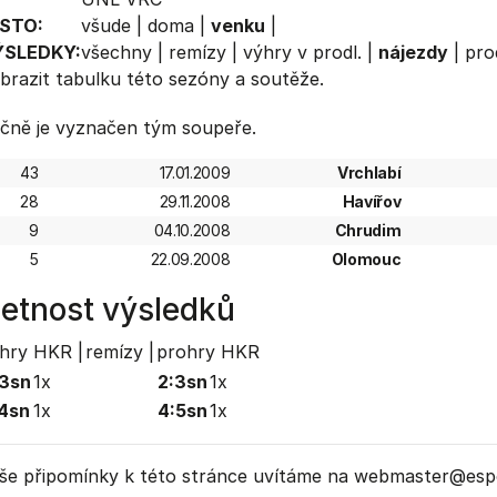
STO:
všude
|
doma
|
venku
|
ÝSLEDKY:
všechny
|
remízy
|
výhry v prodl.
|
nájezdy
|
pro
brazit
tabulku
této sezóny a soutěže.
čně je vyznačen tým soupeře.
43
17.01.2009
Vrchlabí
28
29.11.2008
Havířov
9
04.10.2008
Chrudim
5
22.09.2008
Olomouc
etnost výsledků
hry HKR |
remízy |
prohry HKR
3sn
1x
2:3sn
1x
4sn
1x
4:5sn
1x
še připomínky k této stránce uvítáme na webmaster
@espo