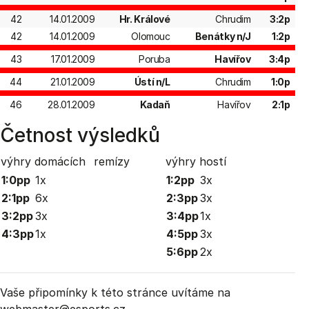
42
14.01.2009
Hr. Králové
Chrudim
3:2p
42
14.01.2009
Olomouc
Benátky n/J
1:2p
43
17.01.2009
Poruba
Havířov
3:4p
44
21.01.2009
Ústí n/L
Chrudim
1:0p
46
28.01.2009
Kadaň
Havířov
2:1p
Četnost výsledků
výhry domácích
remízy
výhry hostí
1:0pp
1x
1:2pp
3x
2:1pp
6x
2:3pp
3x
3:2pp
3x
3:4pp
1x
4:3pp
1x
4:5pp
3x
5:6pp
2x
Vaše připomínky k této stránce uvítáme na