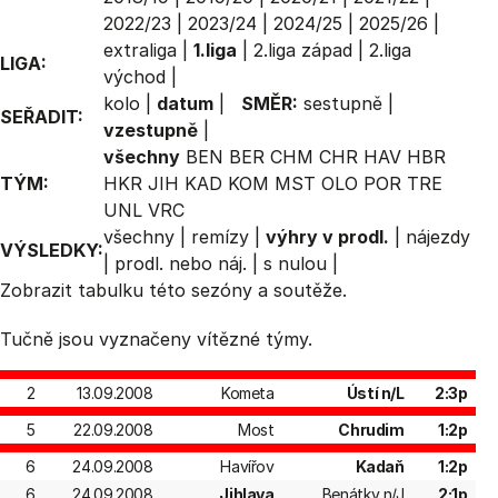
2022/23
|
2023/24
|
2024/25
|
2025/26
|
extraliga
|
1.liga
|
2.liga západ
|
2.liga
LIGA:
východ
|
kolo
|
datum
|
SMĚR:
sestupně
|
SEŘADIT:
vzestupně
|
všechny
BEN
BER
CHM
CHR
HAV
HBR
TÝM:
HKR
JIH
KAD
KOM
MST
OLO
POR
TRE
UNL
VRC
všechny
|
remízy
|
výhry v prodl.
|
nájezdy
VÝSLEDKY:
|
prodl. nebo náj.
|
s nulou
|
Zobrazit
tabulku
této sezóny a soutěže.
Tučně jsou vyznačeny vítězné týmy.
2
13.09.2008
Kometa
Ústí n/L
2:3p
5
22.09.2008
Most
Chrudim
1:2p
6
24.09.2008
Havířov
Kadaň
1:2p
6
24.09.2008
Jihlava
Benátky n/J
2:1p