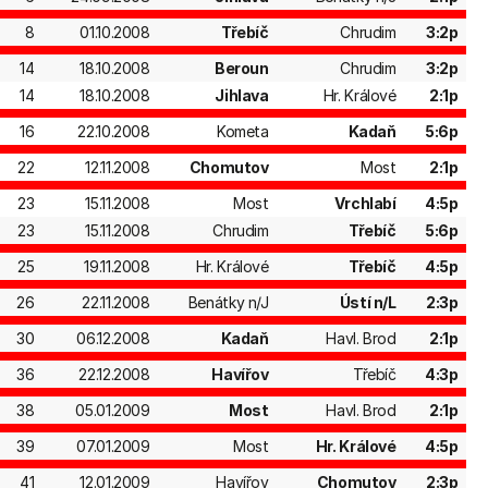
8
01.10.2008
Třebíč
Chrudim
3:2p
14
18.10.2008
Beroun
Chrudim
3:2p
14
18.10.2008
Jihlava
Hr. Králové
2:1p
16
22.10.2008
Kometa
Kadaň
5:6p
22
12.11.2008
Chomutov
Most
2:1p
23
15.11.2008
Most
Vrchlabí
4:5p
23
15.11.2008
Chrudim
Třebíč
5:6p
25
19.11.2008
Hr. Králové
Třebíč
4:5p
26
22.11.2008
Benátky n/J
Ústí n/L
2:3p
30
06.12.2008
Kadaň
Havl. Brod
2:1p
36
22.12.2008
Havířov
Třebíč
4:3p
38
05.01.2009
Most
Havl. Brod
2:1p
39
07.01.2009
Most
Hr. Králové
4:5p
41
12.01.2009
Havířov
Chomutov
2:3p