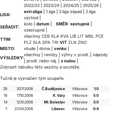
2022/23
|
2023/24
|
2024/25
|
2025/26
|
extraliga
|
1.liga
|
2.liga západ
|
2.liga
LIGA:
východ
|
kolo
|
datum
|
SMĚR:
sestupně
|
SEŘADIT:
vzestupně
|
všechny
CEB
KLA
KVA
LIB
LIT
MBL
PCE
TÝM:
PLZ
SLA
SPA
TRI
VIT
ZLN
ZNO
MÍSTO:
všude
|
doma
|
venku
|
všechny
|
remízy
|
výhry v prodl.
|
nájezdy
VÝSLEDKY:
|
prodl. nebo náj.
|
s nulou
|
Zobrazit
tabulku
této sezóny a soutěže.
Tučně je vyznačen tým soupeře.
28
30.11.2008
Č.Budějovice
Vítkovice
1:0
16
17.10.2008
K. Vary
Vítkovice
5:0
14
12.10.2008
Ml. Boleslav
Vítkovice
3:0
7
23.09.2008
Liberec
Vítkovice
0:4