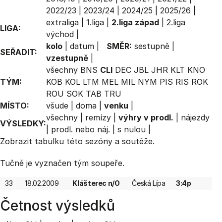
2022/23
|
2023/24
|
2024/25
|
2025/26
|
extraliga
|
1.liga
|
2.liga západ
|
2.liga
LIGA:
východ
|
kolo
|
datum
|
SMĚR:
sestupně
|
SEŘADIT:
vzestupně
|
všechny
BNS
CLI
DEC
JBL
JHR
KLT
KNO
TÝM:
KOB
KOL
LTM
MEL
MIL
NYM
PIS
RIS
ROK
ROU
SOK
TAB
TRU
MÍSTO:
všude
|
doma
|
venku
|
všechny
|
remízy
|
výhry v prodl.
|
nájezdy
VÝSLEDKY:
|
prodl. nebo náj.
|
s nulou
|
Zobrazit
tabulku
této sezóny a soutěže.
Tučně je vyznačen tým soupeře.
33
18.02.2009
Klášterec n/O
Česká Lípa
3:4p
Četnost výsledků