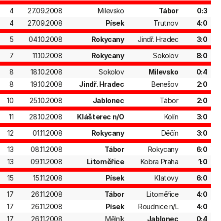
4
27.09.2008
Milevsko
Tábor
0:3
4
27.09.2008
Písek
Trutnov
4:0
5
04.10.2008
Rokycany
Jindř. Hradec
3:0
7
11.10.2008
Rokycany
Sokolov
8:0
8
18.10.2008
Sokolov
Milevsko
0:4
8
19.10.2008
Jindř. Hradec
Benešov
2:0
10
25.10.2008
Jablonec
Tábor
2:0
11
28.10.2008
Klášterec n/O
Kolín
3:0
12
01.11.2008
Rokycany
Děčín
3:0
13
08.11.2008
Tábor
Rokycany
6:0
13
09.11.2008
Litoměřice
Kobra Praha
1:0
15
15.11.2008
Písek
Klatovy
6:0
17
26.11.2008
Tábor
Litoměřice
4:0
17
26.11.2008
Písek
Roudnice n/L
4:0
17
26.11.2008
Mělník
Jablonec
0:4