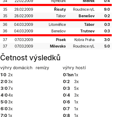
34
22.02.2009
Nymburk
Mělník
0:4
35
28.02.2009
Řisuty
Roudnice n/L
9:0
35
28.02.2009
Tábor
Benešov
0:2
36
04.03.2009
Litoměřice
Tábor
0:3
36
04.03.2009
Benešov
Trutnov
0:3
37
07.03.2009
Písek
Kobra Praha
3:0
37
07.03.2009
Milevsko
Roudnice n/L
5:0
Četnost výsledků
výhry domácích
remízy
výhry hostí
1:0
2x
0:1sn
1x
2:0
3x
0:2
3x
3:0
7x
0:3
5x
4:0
4x
0:4
3x
5:0
3x
0:6
1x
6:0
3x
0:7
1x
7:0
1x
0:8
1x