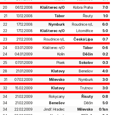
20
06.12.2008
Klášterec n/O
Kobra Praha
7:0
21
13.12.2008
Tábor
Řisuty
1:0
22
17.12.2008
Nymburk
Roudnice n/L
6:0
22
17.12.2008
Klášterec n/O
Litoměřice
5:0
23
21.12.2008
Roudnice n/L
Česká Lípa
0:7
24
03.01.2009
Klášterec n/O
Tábor
0:6
24
04.01.2009
Kolín
Děčín
0:2
25
07.01.2009
Písek
Sokolov
0:3
28
21.01.2009
Klatovy
Benešov
4:0
31
07.02.2009
Milevsko
Nymburk
3:0
32
15.02.2009
Klatovy
Trutnov
3:0
34
21.02.2009
Rokycany
Řisuty
0:8
34
21.02.2009
Benešov
Děčín
5:0
34
22.02.2009
Jindř. Hradec
Milevsko
0:1sn