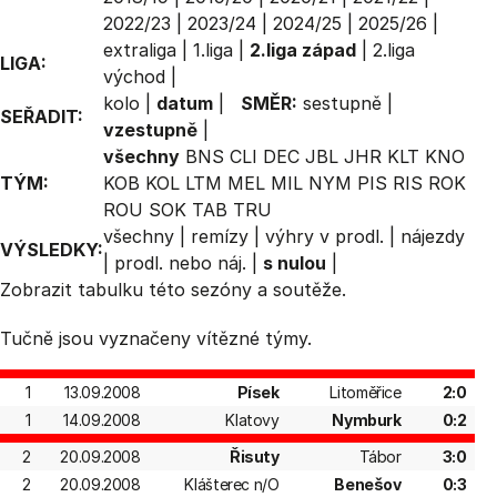
2022/23
|
2023/24
|
2024/25
|
2025/26
|
extraliga
|
1.liga
|
2.liga západ
|
2.liga
LIGA:
východ
|
kolo
|
datum
|
SMĚR:
sestupně
|
SEŘADIT:
vzestupně
|
všechny
BNS
CLI
DEC
JBL
JHR
KLT
KNO
TÝM:
KOB
KOL
LTM
MEL
MIL
NYM
PIS
RIS
ROK
ROU
SOK
TAB
TRU
všechny
|
remízy
|
výhry v prodl.
|
nájezdy
VÝSLEDKY:
|
prodl. nebo náj.
|
s nulou
|
Zobrazit
tabulku
této sezóny a soutěže.
Tučně jsou vyznačeny vítězné týmy.
1
13.09.2008
Písek
Litoměřice
2:0
1
14.09.2008
Klatovy
Nymburk
0:2
2
20.09.2008
Řisuty
Tábor
3:0
2
20.09.2008
Klášterec n/O
Benešov
0:3