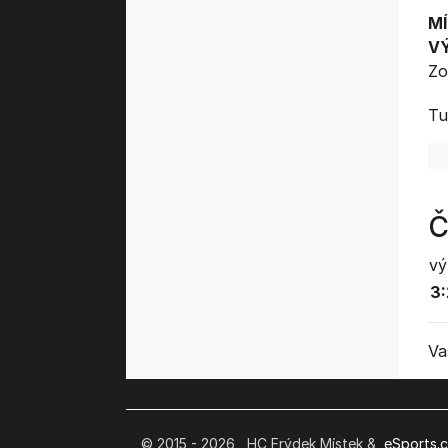
MÍ
V
Zo
Tu
Č
vý
3:
Va
© 2015 - 2026 HC Frýdek Místek &
eSports.cz