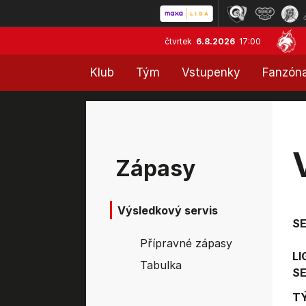
čtvrtek
6.8.2026
17:00
Klub
Tým
Vstupenky
Fanzón
Zápasy
Výsledkový servis
S
Přípravné zápasy
LI
Tabulka
SE
T