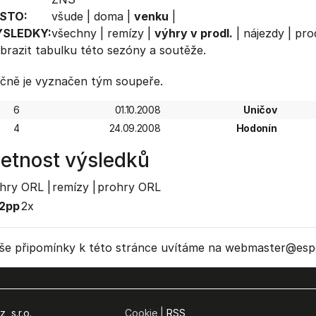
STO:
všude
|
doma
|
venku
|
ÝSLEDKY:
všechny
|
remízy
|
výhry v prodl.
|
nájezdy
|
prod
brazit
tabulku
této sezóny a soutěže.
čně je vyznačen tým soupeře.
6
01.10.2008
Uničov
4
24.09.2008
Hodonín
etnost výsledků
hry ORL |
remízy |
prohry ORL
2pp
2x
še připomínky k této stránce uvítáme na webmaster
@espo
, s.r.o.
Cookie |
RSS