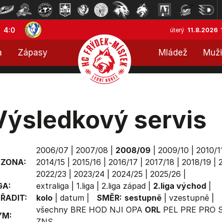
4:0
úterý
11.8.2026
a
Zápasy
Mládež
Muži
Výsledkový servis
2006/07
|
2007/08
|
2008/09
|
2009/10
|
2010/1
EZONA:
2014/15
|
2015/16
|
2016/17
|
2017/18
|
2018/19
|
2022/23
|
2023/24
|
2024/25
|
2025/26
|
GA:
extraliga
|
1.liga
|
2.liga západ
|
2.liga východ
|
ŘADIT:
kolo
|
datum
|
SMĚR:
sestupně
|
vzestupně
|
všechny
BRE
HOD
NJI
OPA
ORL
PEL
PRE
PRO
ÝM:
ZNS