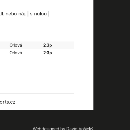
l. nebo náj.
|
s nulou
|
Orlová
2:3p
Orlová
2:3p
rts.cz.
Webdesigned by David Vošický