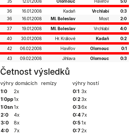
35
12.01.2008
Olomouc
Havířov
5:0
36
16.01.2008
Kadaň
Vrchlabí
0:3
36
16.01.2008
Ml. Boleslav
Most
2:0
37
19.01.2008
Ml. Boleslav
Vrchlabí
4:0
40
30.01.2008
Hr. Králové
Kadaň
0:2
42
06.02.2008
Havířov
Olomouc
0:1
43
09.02.2008
Jihlava
Olomouc
0:3
Četnost výsledků
výhry domácích
remízy
výhry hostí
1:0
2x
0:1
3x
1:0pp
1x
0:2
3x
1:0sn
1x
0:3
6x
2:0
4x
0:4
7x
3:0
8x
0:5
1x
4:0
7x
0:7
2x