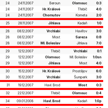
24
24.11.2007
Beroun
Olomouc
0:3
24
24.11.2007
Hr. Králové
Třebíč
4:0
24
24.11.2007
Chomutov
Kometa
2:0
25
28.11.2007
Jihlava
Kadaň
1:0
28
08.12.2007
Vrchlabí
Havířov
3:0
28
08.12.2007
Most
Sareza
0:8
28
08.12.2007
Ml. Boleslav
Jihlava
7:0
29
12.12.2007
Třebíč
Vrchlabí
0:1
29
12.12.2007
Olomouc
Ml. Boleslav
1:0sn
29
12.12.2007
Jihlava
Most
4:0
30
15.12.2007
Hr. Králové
Prostějov
6:0
30
15.12.2007
Vrchlabí
Šumperk
3:0
31
19.12.2007
Havl. Brod
Most
0:3
32
22.12.2007
Třebíč
Olomouc
0:4
34
09.01.2008
Havl. Brod
Kadaň
1:0p