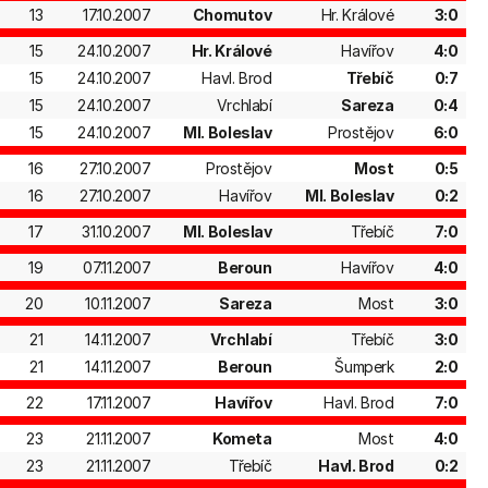
13
17.10.2007
Chomutov
Hr. Králové
3:0
15
24.10.2007
Hr. Králové
Havířov
4:0
15
24.10.2007
Havl. Brod
Třebíč
0:7
15
24.10.2007
Vrchlabí
Sareza
0:4
15
24.10.2007
Ml. Boleslav
Prostějov
6:0
16
27.10.2007
Prostějov
Most
0:5
16
27.10.2007
Havířov
Ml. Boleslav
0:2
17
31.10.2007
Ml. Boleslav
Třebíč
7:0
19
07.11.2007
Beroun
Havířov
4:0
20
10.11.2007
Sareza
Most
3:0
21
14.11.2007
Vrchlabí
Třebíč
3:0
21
14.11.2007
Beroun
Šumperk
2:0
22
17.11.2007
Havířov
Havl. Brod
7:0
23
21.11.2007
Kometa
Most
4:0
23
21.11.2007
Třebíč
Havl. Brod
0:2