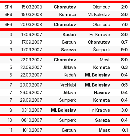
SF4
15.03.2008
Chomutov
Olomouc
2:0
SF4
15.03.2008
Kometa
Ml. Boleslav
3:0
SF6
20.03.2008
Chomutov
Olomouc
7:0
3
17.09.2007
Kadaň
Hr. Králové
3:0
3
17.09.2007
Beroun
Chomutov
0:7
3
17.09.2007
Sareza
Šumperk
9:0
5
22.09.2007
Chomutov
Most
8:0
5
22.09.2007
Jihlava
Kometa
0:3
5
22.09.2007
Kadaň
Ml. Boleslav
0:4
7
29.09.2007
Vrchlabí
Ml. Boleslav
0:3
7
29.09.2007
Jihlava
Havířov
0:4
7
29.09.2007
Šumperk
Kometa
0:4
8
03.10.2007
Ml. Boleslav
Hr. Králové
3:0
10
08.10.2007
Šumperk
Sareza
0:4
11
10.10.2007
Beroun
Most
0:1