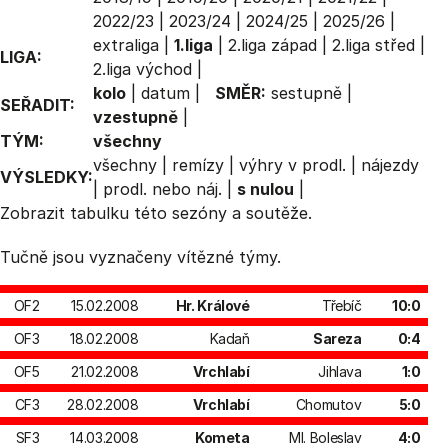
2022/23
|
2023/24
|
2024/25
|
2025/26
|
extraliga
|
1.liga
|
2.liga západ
|
2.liga střed
|
LIGA:
2.liga východ
|
kolo
|
datum
|
SMĚR:
sestupně
|
SEŘADIT:
vzestupně
|
TÝM:
všechny
všechny
|
remízy
|
výhry v prodl.
|
nájezdy
VÝSLEDKY:
|
prodl. nebo náj.
|
s nulou
|
Zobrazit
tabulku
této sezóny a soutěže.
Tučně jsou vyznačeny vítězné týmy.
OF2
15.02.2008
Hr. Králové
Třebíč
10:0
OF3
18.02.2008
Kadaň
Sareza
0:4
OF5
21.02.2008
Vrchlabí
Jihlava
1:0
CF3
28.02.2008
Vrchlabí
Chomutov
5:0
SF3
14.03.2008
Kometa
Ml. Boleslav
4:0