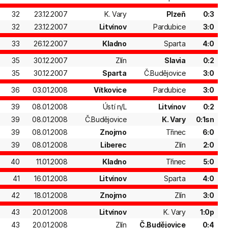
32
23.12.2007
K. Vary
Plzeň
0:3
32
23.12.2007
Litvínov
Pardubice
3:0
33
26.12.2007
Kladno
Sparta
4:0
35
30.12.2007
Zlín
Slavia
0:2
35
30.12.2007
Sparta
Č.Budějovice
3:0
36
03.01.2008
Vítkovice
Pardubice
3:0
39
08.01.2008
Ústí n/L
Litvínov
0:2
39
08.01.2008
Č.Budějovice
K. Vary
0:1sn
39
08.01.2008
Znojmo
Třinec
6:0
39
08.01.2008
Liberec
Zlín
2:0
40
11.01.2008
Kladno
Třinec
5:0
41
16.01.2008
Litvínov
Sparta
4:0
42
18.01.2008
Znojmo
Zlín
3:0
43
20.01.2008
Litvínov
K. Vary
1:0p
43
20.01.2008
Zlín
Č.Budějovice
0:4