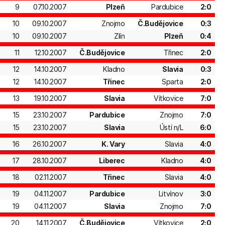
9
07.10.2007
Plzeň
Pardubice
2:0
10
09.10.2007
Znojmo
Č.Budějovice
0:3
10
09.10.2007
Zlín
Plzeň
0:4
11
12.10.2007
Č.Budějovice
Třinec
2:0
12
14.10.2007
Kladno
Slavia
0:3
12
14.10.2007
Třinec
Sparta
2:0
13
19.10.2007
Slavia
Vítkovice
7:0
15
23.10.2007
Pardubice
Znojmo
7:0
15
23.10.2007
Slavia
Ústí n/L
6:0
16
26.10.2007
K. Vary
Slavia
4:0
17
28.10.2007
Liberec
Kladno
4:0
18
02.11.2007
Třinec
Slavia
4:0
19
04.11.2007
Pardubice
Litvínov
3:0
19
04.11.2007
Slavia
Znojmo
7:0
20
14.11.2007
Č.Budějovice
Vítkovice
2:0