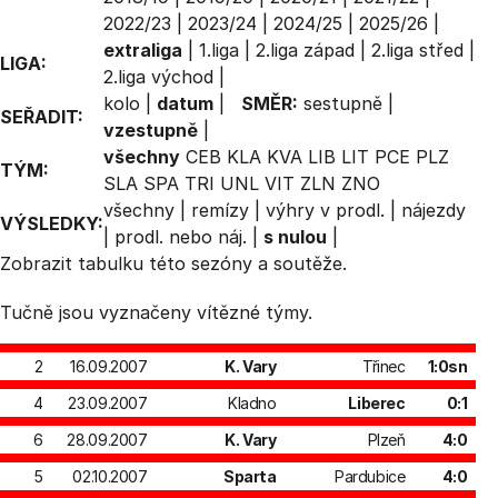
2022/23
|
2023/24
|
2024/25
|
2025/26
|
extraliga
|
1.liga
|
2.liga západ
|
2.liga střed
|
LIGA:
2.liga východ
|
kolo
|
datum
|
SMĚR:
sestupně
|
SEŘADIT:
vzestupně
|
všechny
CEB
KLA
KVA
LIB
LIT
PCE
PLZ
TÝM:
SLA
SPA
TRI
UNL
VIT
ZLN
ZNO
všechny
|
remízy
|
výhry v prodl.
|
nájezdy
VÝSLEDKY:
|
prodl. nebo náj.
|
s nulou
|
Zobrazit
tabulku
této sezóny a soutěže.
Tučně jsou vyznačeny vítězné týmy.
2
16.09.2007
K. Vary
Třinec
1:0sn
4
23.09.2007
Kladno
Liberec
0:1
6
28.09.2007
K. Vary
Plzeň
4:0
5
02.10.2007
Sparta
Pardubice
4:0