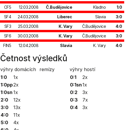
CF5
12.03.2008
Č.Budějovice
Kladno
1:0
SF4
24.03.2008
Liberec
Slavia
3:0
SF3
25.03.2008
K. Vary
Č.Budějovice
4:0
SF6
30.03.2008
K. Vary
Č.Budějovice
3:0
FIN5
12.04.2008
Slavia
K. Vary
4:0
Četnost výsledků
výhry domácích
remízy
výhry hostí
1:0
1x
0:1
2x
1:0pp
2x
0:1sn
1x
1:0sn
1x
0:2
3x
2:0
12x
0:3
7x
3:0
13x
0:4
3x
4:0
11x
5:0
4x