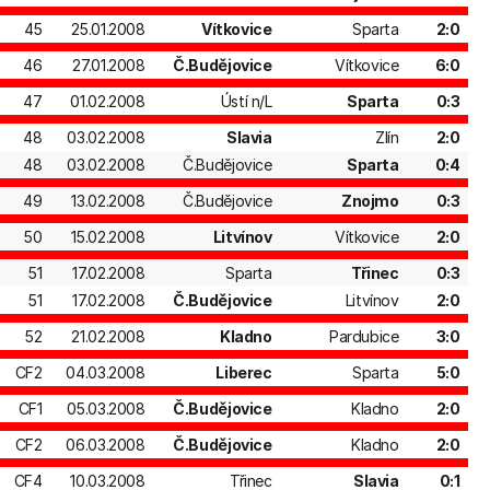
45
25.01.2008
Vítkovice
Sparta
2:0
46
27.01.2008
Č.Budějovice
Vítkovice
6:0
47
01.02.2008
Ústí n/L
Sparta
0:3
48
03.02.2008
Slavia
Zlín
2:0
48
03.02.2008
Č.Budějovice
Sparta
0:4
49
13.02.2008
Č.Budějovice
Znojmo
0:3
50
15.02.2008
Litvínov
Vítkovice
2:0
51
17.02.2008
Sparta
Třinec
0:3
51
17.02.2008
Č.Budějovice
Litvínov
2:0
52
21.02.2008
Kladno
Pardubice
3:0
CF2
04.03.2008
Liberec
Sparta
5:0
CF1
05.03.2008
Č.Budějovice
Kladno
2:0
CF2
06.03.2008
Č.Budějovice
Kladno
2:0
CF4
10.03.2008
Třinec
Slavia
0:1