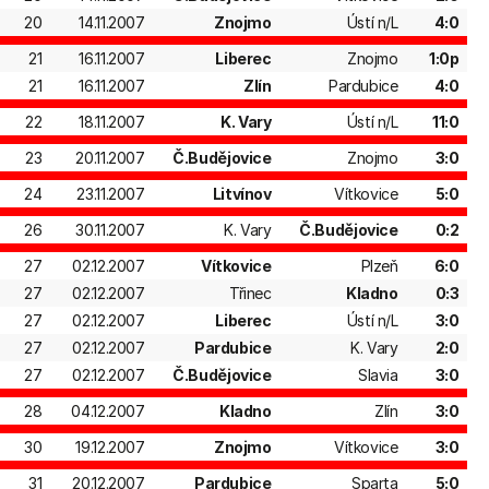
20
14.11.2007
Znojmo
Ústí n/L
4:0
21
16.11.2007
Liberec
Znojmo
1:0p
21
16.11.2007
Zlín
Pardubice
4:0
22
18.11.2007
K. Vary
Ústí n/L
11:0
23
20.11.2007
Č.Budějovice
Znojmo
3:0
24
23.11.2007
Litvínov
Vítkovice
5:0
26
30.11.2007
K. Vary
Č.Budějovice
0:2
27
02.12.2007
Vítkovice
Plzeň
6:0
27
02.12.2007
Třinec
Kladno
0:3
27
02.12.2007
Liberec
Ústí n/L
3:0
27
02.12.2007
Pardubice
K. Vary
2:0
27
02.12.2007
Č.Budějovice
Slavia
3:0
28
04.12.2007
Kladno
Zlín
3:0
30
19.12.2007
Znojmo
Vítkovice
3:0
31
20.12.2007
Pardubice
Sparta
5:0