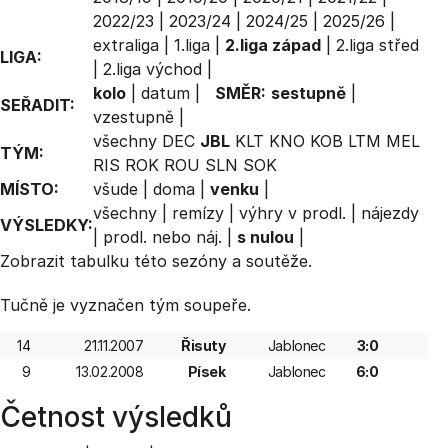
2022/23
|
2023/24
|
2024/25
|
2025/26
|
extraliga
|
1.liga
|
2.liga západ
|
2.liga střed
LIGA:
|
2.liga východ
|
kolo
|
datum
|
SMĚR:
sestupně
|
SEŘADIT:
vzestupně
|
všechny
DEC
JBL
KLT
KNO
KOB
LTM
MEL
TÝM:
RIS
ROK
ROU
SLN
SOK
MÍSTO:
všude
|
doma
|
venku
|
všechny
|
remízy
|
výhry v prodl.
|
nájezdy
VÝSLEDKY:
|
prodl. nebo náj.
|
s nulou
|
Zobrazit
tabulku
této sezóny a soutěže.
Tučně je vyznačen tým soupeře.
14
21.11.2007
Řisuty
Jablonec
3:0
9
13.02.2008
Písek
Jablonec
6:0
Četnost výsledků