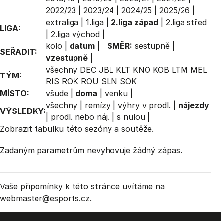
2022/23
|
2023/24
|
2024/25
|
2025/26
|
extraliga
|
1.liga
|
2.liga západ
|
2.liga střed
LIGA:
|
2.liga východ
|
kolo
|
datum
|
SMĚR:
sestupně
|
SEŘADIT:
vzestupně
|
všechny
DEC
JBL
KLT
KNO
KOB
LTM
MEL
TÝM:
RIS
ROK
ROU
SLN
SOK
MÍSTO:
všude
|
doma
|
venku
|
všechny
|
remízy
|
výhry v prodl.
|
nájezdy
VÝSLEDKY:
|
prodl. nebo náj.
|
s nulou
|
Zobrazit
tabulku
této sezóny a soutěže.
Zadaným parametrům nevyhovuje žádný zápas.
Vaše připomínky k této stránce uvítáme na
webmaster
@esports.cz.