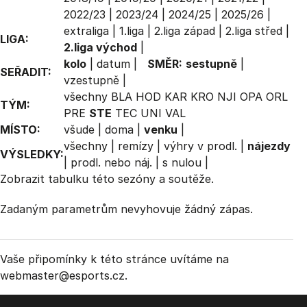
2022/23
|
2023/24
|
2024/25
|
2025/26
|
extraliga
|
1.liga
|
2.liga západ
|
2.liga střed
|
LIGA:
2.liga východ
|
kolo
|
datum
|
SMĚR:
sestupně
|
SEŘADIT:
vzestupně
|
všechny
BLA
HOD
KAR
KRO
NJI
OPA
ORL
TÝM:
PRE
STE
TEC
UNI
VAL
MÍSTO:
všude
|
doma
|
venku
|
všechny
|
remízy
|
výhry v prodl.
|
nájezdy
VÝSLEDKY:
|
prodl. nebo náj.
|
s nulou
|
Zobrazit
tabulku
této sezóny a soutěže.
Zadaným parametrům nevyhovuje žádný zápas.
Vaše připomínky k této stránce uvítáme na
webmaster
@esports.cz.