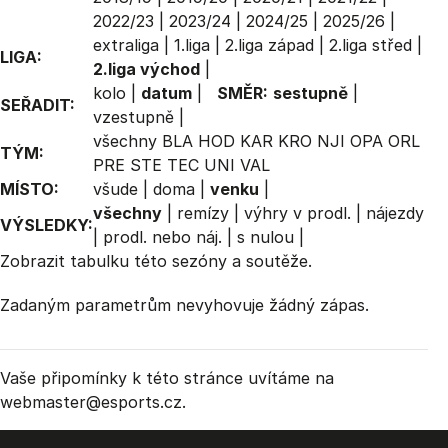
2022/23
|
2023/24
|
2024/25
|
2025/26
|
extraliga
|
1.liga
|
2.liga západ
|
2.liga střed
|
LIGA:
2.liga východ
|
kolo
|
datum
|
SMĚR:
sestupně
|
SEŘADIT:
vzestupně
|
všechny
BLA
HOD
KAR
KRO
NJI
OPA
ORL
TÝM:
PRE
STE
TEC
UNI
VAL
MÍSTO:
všude
|
doma
|
venku
|
všechny
|
remízy
|
výhry v prodl.
|
nájezdy
VÝSLEDKY:
|
prodl. nebo náj.
|
s nulou
|
Zobrazit
tabulku
této sezóny a soutěže.
Zadaným parametrům nevyhovuje žádný zápas.
Vaše připomínky k této stránce uvítáme na
webmaster
@esports.cz.