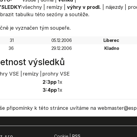
ÝSLEDKY:
všechny
|
remízy
|
výhry v prodl.
|
nájezdy
|
prod
brazit
tabulku
této sezóny a soutěže.
čně je vyznačen tým soupeře.
31
05.12.2006
Liberec
36
29.12.2006
Kladno
etnost výsledků
hry VSE |
remízy |
prohry VSE
2:3pp
1x
3:4pp
1x
še připomínky k této stránce uvítáme na webmaster
@espo
, s.r.o.
Cookie |
RSS