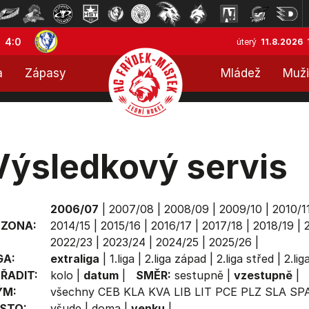
4:0
úterý
11.8.2026
a
Zápasy
Mládež
Muži
Výsledkový servis
2006/07
|
2007/08
|
2008/09
|
2009/10
|
2010/1
EZONA:
2014/15
|
2015/16
|
2016/17
|
2017/18
|
2018/19
|
2022/23
|
2023/24
|
2024/25
|
2025/26
|
GA:
extraliga
|
1.liga
|
2.liga západ
|
2.liga střed
|
2.li
ŘADIT:
kolo
|
datum
|
SMĚR:
sestupně
|
vzestupně
|
ÝM:
všechny
CEB
KLA
KVA
LIB
LIT
PCE
PLZ
SLA
SP
STO:
všude
|
doma
|
venku
|