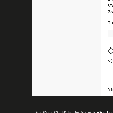
V
Zo
Tu
Č
vý
Va
© 2015 - 2026 HC Frýdek Místek &
eSports.cz