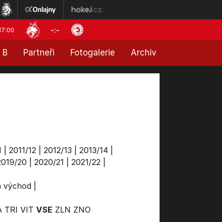
-:-
17:00
 B
Partneři
Fotogalerie
Archiv
1
|
2011/12
|
2012/13
|
2013/14
|
2019/20
|
2020/21
|
2021/22
|
ga východ
|
A
TRI
VIT
VSE
ZLN
ZNO