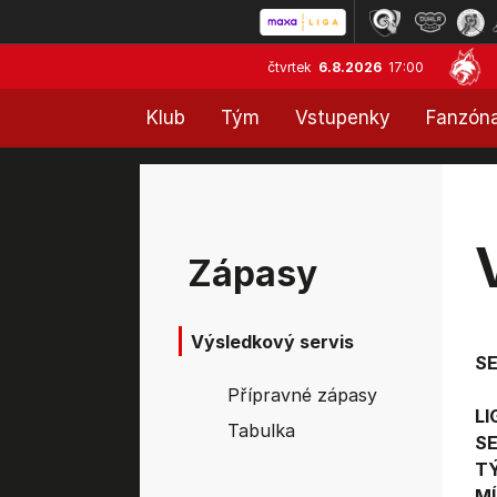
čtvrtek
6.8.2026
17:00
Klub
Tým
Vstupenky
Fanzón
Zápasy
Výsledkový servis
S
Přípravné zápasy
LI
Tabulka
SE
T
MÍ