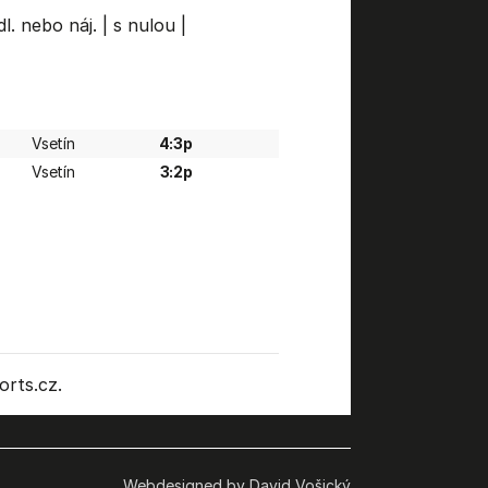
l. nebo náj.
|
s nulou
|
Vsetín
4:3p
Vsetín
3:2p
rts.cz.
Webdesigned by David Vošický