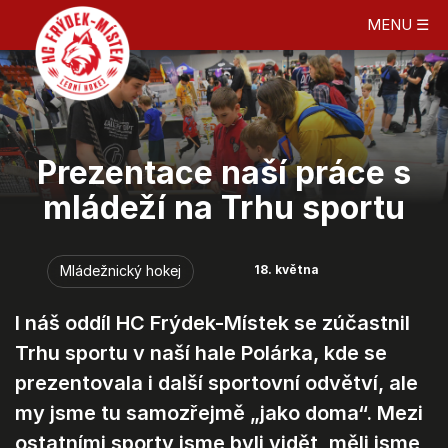
MENU ☰
Prezentace naší práce s
mládeží na Trhu sportu
Mládežnický hokej
18. května
I náš oddíl HC Frýdek-Místek se zúčastnil
Trhu sportu v naší hale Polárka, kde se
prezentovala i další sportovní odvětví, ale
my jsme tu samozřejmě „jako doma“. Mezi
ostatními sporty jsme byli vidět, měli jsme