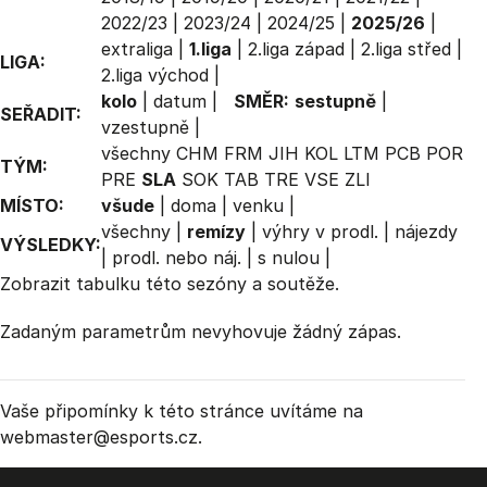
2022/23
|
2023/24
|
2024/25
|
2025/26
|
extraliga
|
1.liga
|
2.liga západ
|
2.liga střed
|
LIGA:
2.liga východ
|
kolo
|
datum
|
SMĚR:
sestupně
|
SEŘADIT:
vzestupně
|
všechny
CHM
FRM
JIH
KOL
LTM
PCB
POR
TÝM:
PRE
SLA
SOK
TAB
TRE
VSE
ZLI
MÍSTO:
všude
|
doma
|
venku
|
všechny
|
remízy
|
výhry v prodl.
|
nájezdy
VÝSLEDKY:
|
prodl. nebo náj.
|
s nulou
|
Zobrazit
tabulku
této sezóny a soutěže.
Zadaným parametrům nevyhovuje žádný zápas.
Vaše připomínky k této stránce uvítáme na
webmaster
@esports.cz.