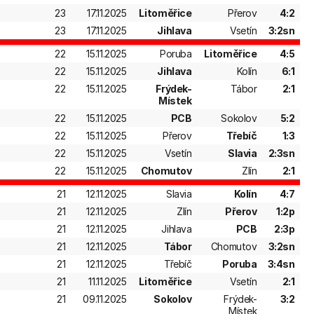
23
17.11.2025
Litoměřice
Přerov
4:2
23
17.11.2025
Jihlava
Vsetín
3:2sn
22
15.11.2025
Poruba
Litoměřice
4:5
22
15.11.2025
Jihlava
Kolín
6:1
22
15.11.2025
Frýdek-
Tábor
2:1
Místek
22
15.11.2025
PCB
Sokolov
5:2
22
15.11.2025
Přerov
Třebíč
1:3
22
15.11.2025
Vsetín
Slavia
2:3sn
22
15.11.2025
Chomutov
Zlín
2:1
21
12.11.2025
Slavia
Kolín
4:7
21
12.11.2025
Zlín
Přerov
1:2p
21
12.11.2025
Jihlava
PCB
2:3p
21
12.11.2025
Tábor
Chomutov
3:2sn
21
12.11.2025
Třebíč
Poruba
3:4sn
21
11.11.2025
Litoměřice
Vsetín
2:1
21
09.11.2025
Sokolov
Frýdek-
3:2
Místek