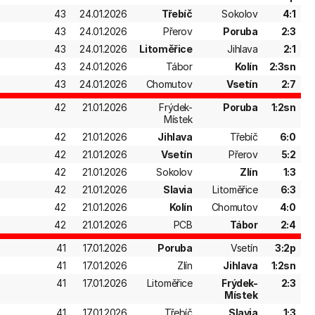
43
24.01.2026
Třebíč
Sokolov
4:1
43
24.01.2026
Přerov
Poruba
2:3
43
24.01.2026
Litoměřice
Jihlava
2:1
43
24.01.2026
Tábor
Kolín
2:3sn
43
24.01.2026
Chomutov
Vsetín
2:7
42
21.01.2026
Frýdek-
Poruba
1:2sn
Místek
42
21.01.2026
Jihlava
Třebíč
6:0
42
21.01.2026
Vsetín
Přerov
5:2
42
21.01.2026
Sokolov
Zlín
1:3
42
21.01.2026
Slavia
Litoměřice
6:3
42
21.01.2026
Kolín
Chomutov
4:0
42
21.01.2026
PCB
Tábor
2:4
41
17.01.2026
Poruba
Vsetín
3:2p
41
17.01.2026
Zlín
Jihlava
1:2sn
41
17.01.2026
Litoměřice
Frýdek-
2:3
Místek
41
17.01.2026
Třebíč
Slavia
1:3