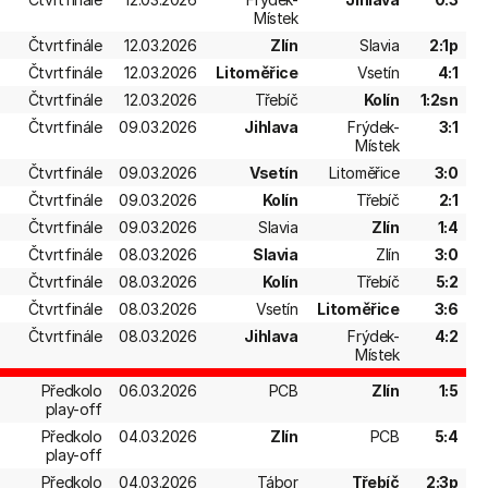
Místek
Čtvrtfinále
12.03.2026
Zlín
Slavia
2:1p
Čtvrtfinále
12.03.2026
Litoměřice
Vsetín
4:1
Čtvrtfinále
12.03.2026
Třebíč
Kolín
1:2sn
Čtvrtfinále
09.03.2026
Jihlava
Frýdek-
3:1
Místek
Čtvrtfinále
09.03.2026
Vsetín
Litoměřice
3:0
Čtvrtfinále
09.03.2026
Kolín
Třebíč
2:1
Čtvrtfinále
09.03.2026
Slavia
Zlín
1:4
Čtvrtfinále
08.03.2026
Slavia
Zlín
3:0
Čtvrtfinále
08.03.2026
Kolín
Třebíč
5:2
Čtvrtfinále
08.03.2026
Vsetín
Litoměřice
3:6
Čtvrtfinále
08.03.2026
Jihlava
Frýdek-
4:2
Místek
Předkolo
06.03.2026
PCB
Zlín
1:5
play-off
Předkolo
04.03.2026
Zlín
PCB
5:4
play-off
Předkolo
04.03.2026
Tábor
Třebíč
2:3p