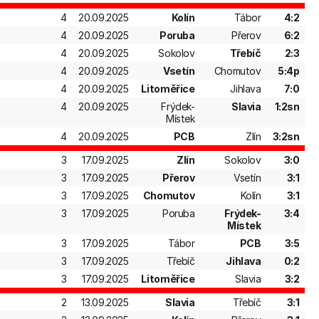
4
20.09.2025
Kolín
Tábor
4:2
4
20.09.2025
Poruba
Přerov
6:2
4
20.09.2025
Sokolov
Třebíč
2:3
4
20.09.2025
Vsetín
Chomutov
5:4p
4
20.09.2025
Litoměřice
Jihlava
7:0
4
20.09.2025
Frýdek-
Slavia
1:2sn
Místek
4
20.09.2025
PCB
Zlín
3:2sn
3
17.09.2025
Zlín
Sokolov
3:0
3
17.09.2025
Přerov
Vsetín
3:1
3
17.09.2025
Chomutov
Kolín
3:1
3
17.09.2025
Poruba
Frýdek-
3:4
Místek
3
17.09.2025
Tábor
PCB
3:5
3
17.09.2025
Třebíč
Jihlava
0:2
3
17.09.2025
Litoměřice
Slavia
3:2
2
13.09.2025
Slavia
Třebíč
3:1