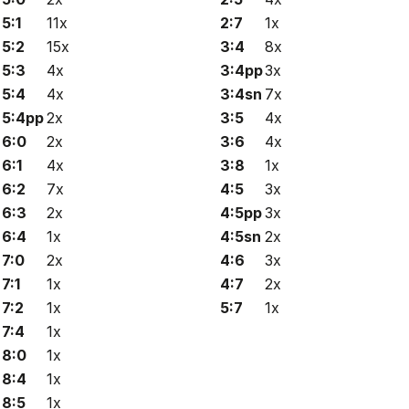
5:1
11x
2:7
1x
5:2
15x
3:4
8x
5:3
4x
3:4pp
3x
5:4
4x
3:4sn
7x
5:4pp
2x
3:5
4x
6:0
2x
3:6
4x
6:1
4x
3:8
1x
6:2
7x
4:5
3x
6:3
2x
4:5pp
3x
6:4
1x
4:5sn
2x
7:0
2x
4:6
3x
7:1
1x
4:7
2x
7:2
1x
5:7
1x
7:4
1x
8:0
1x
8:4
1x
8:5
1x