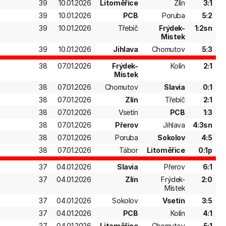
39
10.01.2026
Litoměřice
Zlín
3:1
39
10.01.2026
PCB
Poruba
5:2
39
10.01.2026
Třebíč
Frýdek-
1:2sn
Místek
39
10.01.2026
Jihlava
Chomutov
5:3
38
07.01.2026
Frýdek-
Kolín
2:1
Místek
38
07.01.2026
Chomutov
Slavia
0:1
38
07.01.2026
Zlín
Třebíč
2:1
38
07.01.2026
Vsetín
PCB
1:3
38
07.01.2026
Přerov
Jihlava
4:3sn
38
07.01.2026
Poruba
Sokolov
4:5
38
07.01.2026
Tábor
Litoměřice
0:1p
37
04.01.2026
Slavia
Přerov
6:1
37
04.01.2026
Zlín
Frýdek-
2:0
Místek
37
04.01.2026
Sokolov
Vsetín
3:5
37
04.01.2026
PCB
Kolín
4:1
37
04.01.2026
Litoměřice
Chomutov
5:1