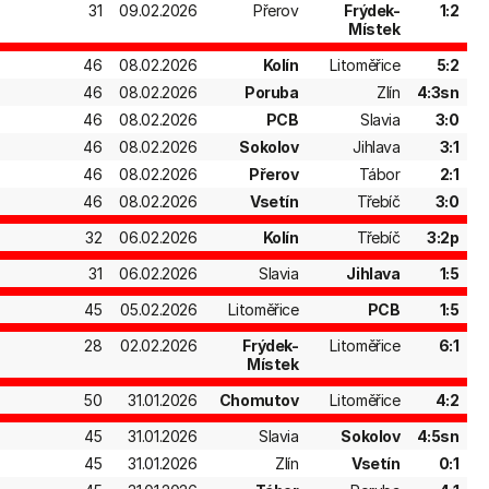
31
09.02.2026
Přerov
Frýdek-
1:2
Místek
46
08.02.2026
Kolín
Litoměřice
5:2
46
08.02.2026
Poruba
Zlín
4:3sn
46
08.02.2026
PCB
Slavia
3:0
46
08.02.2026
Sokolov
Jihlava
3:1
46
08.02.2026
Přerov
Tábor
2:1
46
08.02.2026
Vsetín
Třebíč
3:0
32
06.02.2026
Kolín
Třebíč
3:2p
31
06.02.2026
Slavia
Jihlava
1:5
45
05.02.2026
Litoměřice
PCB
1:5
28
02.02.2026
Frýdek-
Litoměřice
6:1
Místek
50
31.01.2026
Chomutov
Litoměřice
4:2
45
31.01.2026
Slavia
Sokolov
4:5sn
45
31.01.2026
Zlín
Vsetín
0:1