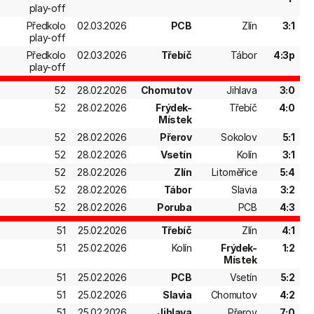
play-off
Předkolo
02.03.2026
PCB
Zlín
3:1
play-off
Předkolo
02.03.2026
Třebíč
Tábor
4:3p
play-off
52
28.02.2026
Chomutov
Jihlava
3:0
52
28.02.2026
Frýdek-
Třebíč
4:0
Místek
52
28.02.2026
Přerov
Sokolov
5:1
52
28.02.2026
Vsetín
Kolín
3:1
52
28.02.2026
Zlín
Litoměřice
5:4
52
28.02.2026
Tábor
Slavia
3:2
52
28.02.2026
Poruba
PCB
4:3
51
25.02.2026
Třebíč
Zlín
4:1
51
25.02.2026
Kolín
Frýdek-
1:2
Místek
51
25.02.2026
PCB
Vsetín
5:2
51
25.02.2026
Slavia
Chomutov
4:2
51
25.02.2026
Jihlava
Přerov
7:0