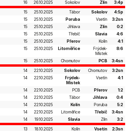
16
26.10.2025
Sokolov
Zlín
3:4p
15
25.10.2025
Tábor
Sokolov
4:5p
15
25.10.2025
Poruba
Vsetín
3:2sn
15
25.10.2025
Jihlava
Zlín
0:2
15
25.10.2025
Třebíč
Slavia
4:6
15
25.10.2025
Přerov
Kolín
4:1
15
25.10.2025
Litoměřice
Frýdek-
8:6
Místek
15
25.10.2025
Chomutov
PCB
3:4sn
14
22.10.2025
Sokolov
Chomutov
3:2sn
14
22.10.2025
Frýdek-
Vsetín
4:1
Místek
14
22.10.2025
PCB
Přerov
1:2
14
22.10.2025
Tábor
Jihlava
0:4
14
22.10.2025
Kolín
Poruba
5:2
14
22.10.2025
Litoměřice
Třebíč
3:4sn
14
19.10.2025
Slavia
Zlín
3:2
13
18.10.2025
Kolín
Vsetín
2:3sn