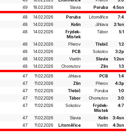
49
18.02.2026
Slavia
Poruba
4:5sn
48
14.02.2026
Poruba
Litoměřice
7:4
48
14.02.2026
Kolín
Jihlava
2:1sn
48
14.02.2026
Frýdek-
Tábor
5:1
Místek
48
14.02.2026
Přerov
Třebíč
1:2
48
14.02.2026
PCB
Sokolov
3:2p
48
14.02.2026
Vsetín
Slavia
1:2sn
48
14.02.2026
Chomutov
Zlín
1:3
47
11.02.2026
Jihlava
PCB
1:4
47
11.02.2026
Zlín
Přerov
4:3p
47
11.02.2026
Třebíč
Poruba
1:0
47
11.02.2026
Tábor
Chomutov
3:0
47
11.02.2026
Sokolov
Frýdek-
4:7
Místek
47
11.02.2026
Slavia
Kolín
3:4sn
47
11.02.2026
Litoměřice
Vsetín
4:3sn