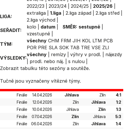
2022/23
|
2023/24
|
2024/25
|
2025/26
|
extraliga
|
1.liga
|
2.liga západ
|
2.liga střed
|
LIGA:
2.liga východ
|
kolo
|
datum
|
SMĚR:
sestupně
|
SEŘADIT:
vzestupně
|
všechny
CHM
FRM
JIH
KOL
LTM
PCB
TÝM:
POR
PRE
SLA
SOK
TAB
TRE
VSE
ZLI
všechny
|
remízy
|
výhry v prodl.
|
nájezdy
VÝSLEDKY:
|
prodl. nebo náj.
|
s nulou
|
Zobrazit
tabulku
této sezóny a soutěže.
Tučně jsou vyznačeny vítězné týmy.
Finále
14.04.2026
Jihlava
Zlín
4:1
Finále
12.04.2026
Zlín
Jihlava
1:2
Finále
10.04.2026
Jihlava
Zlín
1:3
Finále
07.04.2026
Zlín
Jihlava
5:3
Finále
06.04.2026
Zlín
Jihlava
1:4