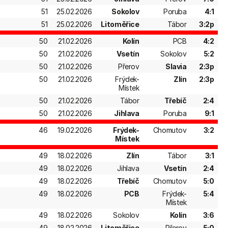
51
25.02.2026
Sokolov
Poruba
4:1
51
25.02.2026
Litoměřice
Tábor
3:2p
50
21.02.2026
Kolín
PCB
4:2
50
21.02.2026
Vsetín
Sokolov
5:2
50
21.02.2026
Přerov
Slavia
2:3p
50
21.02.2026
Frýdek-
Zlín
2:3p
Místek
50
21.02.2026
Tábor
Třebíč
2:4
50
21.02.2026
Jihlava
Poruba
9:1
46
19.02.2026
Frýdek-
Chomutov
3:2
Místek
49
18.02.2026
Zlín
Tábor
3:1
49
18.02.2026
Jihlava
Vsetín
2:4
49
18.02.2026
Třebíč
Chomutov
5:0
49
18.02.2026
PCB
Frýdek-
5:4
Místek
49
18.02.2026
Sokolov
Kolín
3:6
49
18.02.2026
Litoměřice
Přerov
5:0