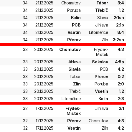
34
21.12.2025
Chomutov
Tábor
3:4
34
21.12.2025
Poruba
Třebíč
1:2
34
21.12.2025
Kolín
Slavia
2:1sn
34
21.12.2025
PCB
Jihlava
2:1p
34
21.12.2025
Vsetín
Litoměřice
8:4
34
21.12.2025
Přerov
Zlín
3:2sn
33
20.12.2025
Chomutov
Frýdek-
4:3
Místek
33
20.12.2025
Jihlava
Sokolov
4:5p
33
20.12.2025
Slavia
PCB
4:2
33
20.12.2025
Tábor
Přerov
0:2
33
20.12.2025
Zlín
Poruba
2:0
33
20.12.2025
Třebíč
Vsetín
1:2
33
20.12.2025
Litoměřice
Kolín
2:3
32
17.12.2025
Frýdek-
Jihlava
2:1
Místek
32
17.12.2025
Přerov
Chomutov
4:3
32
17.12.2025
Vsetín
Zlín
4:2