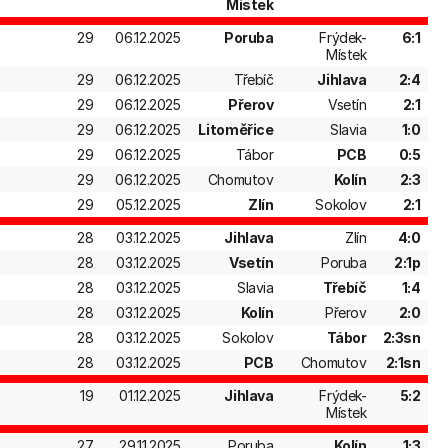
Místek
29
06.12.2025
Poruba
Frýdek-
6:1
Místek
29
06.12.2025
Třebíč
Jihlava
2:4
29
06.12.2025
Přerov
Vsetín
2:1
29
06.12.2025
Litoměřice
Slavia
1:0
29
06.12.2025
Tábor
PCB
0:5
29
06.12.2025
Chomutov
Kolín
2:3
29
05.12.2025
Zlín
Sokolov
2:1
28
03.12.2025
Jihlava
Zlín
4:0
28
03.12.2025
Vsetín
Poruba
2:1p
28
03.12.2025
Slavia
Třebíč
1:4
28
03.12.2025
Kolín
Přerov
2:0
28
03.12.2025
Sokolov
Tábor
2:3sn
28
03.12.2025
PCB
Chomutov
2:1sn
19
01.12.2025
Jihlava
Frýdek-
5:2
Místek
27
29.11.2025
Poruba
Kolín
1:3