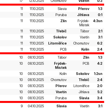
17
12.10.2025
Chomutov
Vsetín
0:3
11
11.10.2025
Slavia
Přerov
1:3
11
11.10.2025
Poruba
Jihlava
0:1
11
11.10.2025
Zlín
Frýdek-
4:3sn
Místek
11
11.10.2025
Třebíč
Tábor
2:1
11
11.10.2025
Sokolov
Vsetín
3:1
11
11.10.2025
Litoměřice
Chomutov
6:2
11
11.10.2025
PCB
Kolín
2:4
10
08.10.2025
Tábor
Zlín
1:3
10
08.10.2025
Frýdek-
PCB
4:2
Místek
10
08.10.2025
Kolín
Sokolov
1:2sn
10
08.10.2025
Chomutov
Třebíč
2:4
10
08.10.2025
Přerov
Litoměřice
2:0
10
08.10.2025
Vsetín
Jihlava
5:2
10
08.10.2025
Poruba
Slavia
3:4
9
04.10.2025
Slavia
Vsetín
3:1