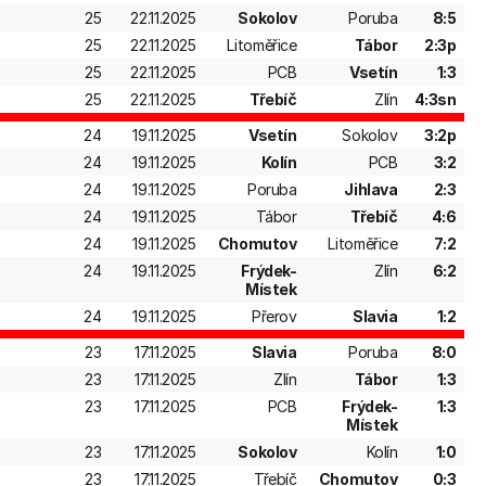
25
22.11.2025
Sokolov
Poruba
8:5
25
22.11.2025
Litoměřice
Tábor
2:3p
25
22.11.2025
PCB
Vsetín
1:3
25
22.11.2025
Třebíč
Zlín
4:3sn
24
19.11.2025
Vsetín
Sokolov
3:2p
24
19.11.2025
Kolín
PCB
3:2
24
19.11.2025
Poruba
Jihlava
2:3
24
19.11.2025
Tábor
Třebíč
4:6
24
19.11.2025
Chomutov
Litoměřice
7:2
24
19.11.2025
Frýdek-
Zlín
6:2
Místek
24
19.11.2025
Přerov
Slavia
1:2
23
17.11.2025
Slavia
Poruba
8:0
23
17.11.2025
Zlín
Tábor
1:3
23
17.11.2025
PCB
Frýdek-
1:3
Místek
23
17.11.2025
Sokolov
Kolín
1:0
23
17.11.2025
Třebíč
Chomutov
0:3