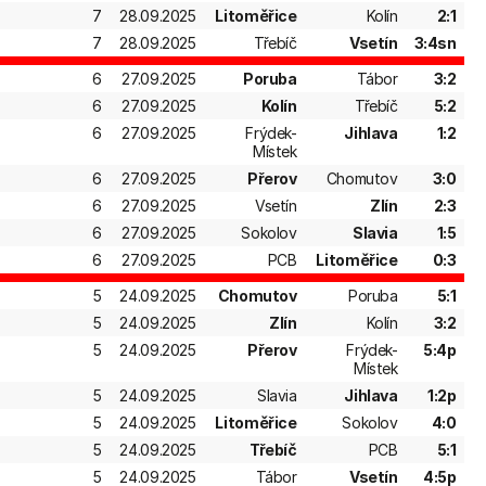
7
28.09.2025
Litoměřice
Kolín
2:1
7
28.09.2025
Třebíč
Vsetín
3:4sn
6
27.09.2025
Poruba
Tábor
3:2
6
27.09.2025
Kolín
Třebíč
5:2
6
27.09.2025
Frýdek-
Jihlava
1:2
Místek
6
27.09.2025
Přerov
Chomutov
3:0
6
27.09.2025
Vsetín
Zlín
2:3
6
27.09.2025
Sokolov
Slavia
1:5
6
27.09.2025
PCB
Litoměřice
0:3
5
24.09.2025
Chomutov
Poruba
5:1
5
24.09.2025
Zlín
Kolín
3:2
5
24.09.2025
Přerov
Frýdek-
5:4p
Místek
5
24.09.2025
Slavia
Jihlava
1:2p
5
24.09.2025
Litoměřice
Sokolov
4:0
5
24.09.2025
Třebíč
PCB
5:1
5
24.09.2025
Tábor
Vsetín
4:5p