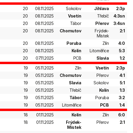
20
08.11.2025
Sokolov
Jihlava
2:3p
20
08.11.2025
Vsetín
Třebíč
4:3sn
20
08.11.2025
Tábor
Přerov
3:4sn
20
08.11.2025
Chomutov
Frýdek-
2:1
Místek
20
08.11.2025
Poruba
Zlín
4:0
20
08.11.2025
Kolín
Litoměřice
5:3
20
07.11.2025
PCB
Slavia
1:2
19
05.11.2025
Zlín
Vsetín
2:3p
19
05.11.2025
Chomutov
Přerov
4:1
19
05.11.2025
Slavia
Sokolov
5:1
19
05.11.2025
Třebíč
Kolín
1:3
19
05.11.2025
Tábor
Poruba
3:2
19
05.11.2025
Litoměřice
PCB
1:4
18
01.11.2025
Kolín
Zlín
6:0
18
01.11.2025
Frýdek-
Přerov
2:1
Místek