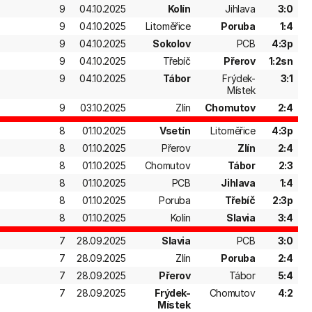
9
04.10.2025
Kolín
Jihlava
3:0
9
04.10.2025
Litoměřice
Poruba
1:4
9
04.10.2025
Sokolov
PCB
4:3p
9
04.10.2025
Třebíč
Přerov
1:2sn
9
04.10.2025
Tábor
Frýdek-
3:1
Místek
9
03.10.2025
Zlín
Chomutov
2:4
8
01.10.2025
Vsetín
Litoměřice
4:3p
8
01.10.2025
Přerov
Zlín
2:4
8
01.10.2025
Chomutov
Tábor
2:3
8
01.10.2025
PCB
Jihlava
1:4
8
01.10.2025
Poruba
Třebíč
2:3p
8
01.10.2025
Kolín
Slavia
3:4
7
28.09.2025
Slavia
PCB
3:0
7
28.09.2025
Zlín
Poruba
2:4
7
28.09.2025
Přerov
Tábor
5:4
7
28.09.2025
Frýdek-
Chomutov
4:2
Místek