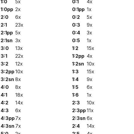
1:0
5x
0:1
4x
1:0pp
2x
0:1pp
1x
2:0
6x
0:2
5x
2:1
23x
0:3
9x
2:1pp
5x
0:4
3x
2:1sn
3x
0:5
1x
3:0
13x
1:2
15x
3:1
22x
1:2pp
4x
3:2
12x
1:2sn
10x
3:2pp
10x
1:3
15x
3:2sn
8x
1:4
9x
4:0
8x
1:5
6x
4:1
18x
1:6
1x
4:2
14x
2:3
10x
4:3
6x
2:3pp
11x
4:3pp
7x
2:3sn
6x
4:3sn
7x
2:4
14x
5:0
2x
2:5
4x