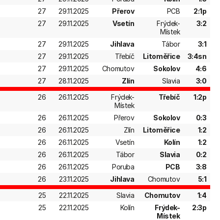
27
29.11.2025
Přerov
PCB
2:1p
27
29.11.2025
Vsetín
Frýdek-
3:2
Místek
27
29.11.2025
Jihlava
Tábor
3:1
27
29.11.2025
Třebíč
Litoměřice
3:4sn
27
29.11.2025
Chomutov
Sokolov
4:6
27
28.11.2025
Zlín
Slavia
3:0
26
26.11.2025
Frýdek-
Třebíč
1:2p
Místek
26
26.11.2025
Přerov
Sokolov
0:3
26
26.11.2025
Zlín
Litoměřice
1:2
26
26.11.2025
Vsetín
Kolín
1:2
26
26.11.2025
Tábor
Slavia
0:2
26
26.11.2025
Poruba
PCB
3:8
26
23.11.2025
Jihlava
Chomutov
5:1
25
22.11.2025
Slavia
Chomutov
1:4
25
22.11.2025
Kolín
Frýdek-
2:3p
Místek