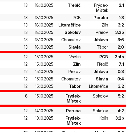
13
18.10.2025
Třebíč
Frýdek-
2:1
Místek
13
18.10.2025
PCB
Poruba
1:3
13
18.10.2025
Litoměřice
Zlín
3:2
13
18.10.2025
Sokolov
Přerov
3:2p
13
18.10.2025
Chomutov
Jihlava
3:6
13
18.10.2025
Slavia
Tábor
2:0
12
15.10.2025
Vsetín
PCB
3:4p
12
15.10.2025
Zlín
Třebíč
7:1
12
15.10.2025
Přerov
Jihlava
0:3
12
15.10.2025
Chomutov
Slavia
0:4
12
15.10.2025
Tábor
Litoměřice
3:2
8
15.10.2025
Frýdek-
Sokolov
5:2
Místek
12
14.10.2025
Poruba
Sokolov
4:2
12
13.10.2025
Frýdek-
Kolín
3:2p
Místek