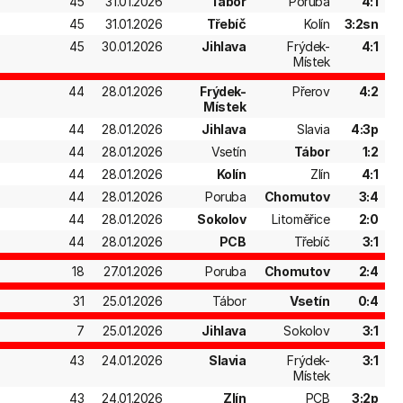
45
31.01.2026
Tábor
Poruba
4:1
45
31.01.2026
Třebíč
Kolín
3:2sn
45
30.01.2026
Jihlava
Frýdek-
4:1
Místek
44
28.01.2026
Frýdek-
Přerov
4:2
Místek
44
28.01.2026
Jihlava
Slavia
4:3p
44
28.01.2026
Vsetín
Tábor
1:2
44
28.01.2026
Kolín
Zlín
4:1
44
28.01.2026
Poruba
Chomutov
3:4
44
28.01.2026
Sokolov
Litoměřice
2:0
44
28.01.2026
PCB
Třebíč
3:1
18
27.01.2026
Poruba
Chomutov
2:4
31
25.01.2026
Tábor
Vsetín
0:4
7
25.01.2026
Jihlava
Sokolov
3:1
43
24.01.2026
Slavia
Frýdek-
3:1
Místek
43
24.01.2026
Zlín
PCB
3:2p