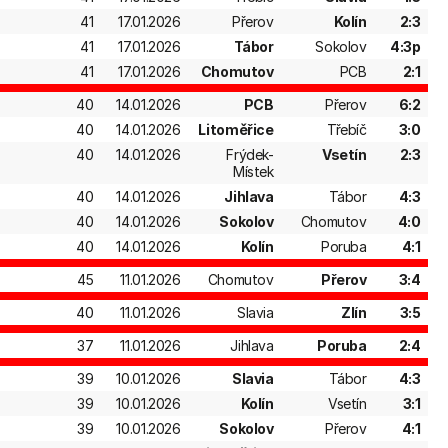
41
17.01.2026
Přerov
Kolín
2:3
41
17.01.2026
Tábor
Sokolov
4:3p
41
17.01.2026
Chomutov
PCB
2:1
40
14.01.2026
PCB
Přerov
6:2
40
14.01.2026
Litoměřice
Třebíč
3:0
40
14.01.2026
Frýdek-
Vsetín
2:3
Místek
40
14.01.2026
Jihlava
Tábor
4:3
40
14.01.2026
Sokolov
Chomutov
4:0
40
14.01.2026
Kolín
Poruba
4:1
45
11.01.2026
Chomutov
Přerov
3:4
40
11.01.2026
Slavia
Zlín
3:5
37
11.01.2026
Jihlava
Poruba
2:4
39
10.01.2026
Slavia
Tábor
4:3
39
10.01.2026
Kolín
Vsetín
3:1
39
10.01.2026
Sokolov
Přerov
4:1