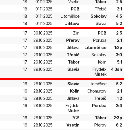
18
01.11.2025
Vsetín
Tábor
2:5
18
01.11.2025
PCB
Třebíč
3:1
18
01.11.2025
Litoměřice
Sokolov
4:5
18
01.11.2025
Jihlava
Slavia
5:2
17
30.10.2025
Zlín
PCB
2:5
17
29.10.2025
Přerov
Poruba
2:1
17
29.10.2025
Jihlava
Litoměřice
1:2p
17
29.10.2025
Třebíč
Sokolov
3:0
17
29.10.2025
Tábor
Kolín
5:1
17
29.10.2025
Slavia
Frýdek-
4:3sn
Místek
16
28.10.2025
Slavia
Litoměřice
5:2
16
28.10.2025
Kolín
Chomutov
2:1
16
28.10.2025
Jihlava
Třebíč
1:2
16
28.10.2025
Frýdek-
Poruba
2:4
Místek
16
28.10.2025
PCB
Tábor
2:3p
16
28.10.2025
Vsetín
Přerov
6:2