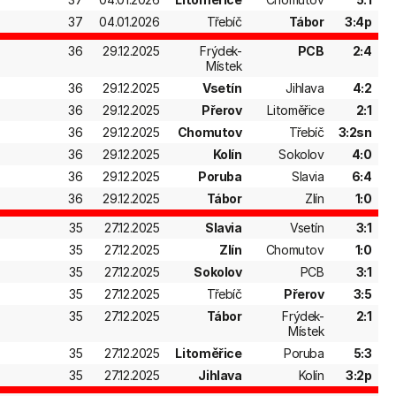
37
04.01.2026
Třebíč
Tábor
3:4p
36
29.12.2025
Frýdek-
PCB
2:4
Místek
36
29.12.2025
Vsetín
Jihlava
4:2
36
29.12.2025
Přerov
Litoměřice
2:1
36
29.12.2025
Chomutov
Třebíč
3:2sn
36
29.12.2025
Kolín
Sokolov
4:0
36
29.12.2025
Poruba
Slavia
6:4
36
29.12.2025
Tábor
Zlín
1:0
35
27.12.2025
Slavia
Vsetín
3:1
35
27.12.2025
Zlín
Chomutov
1:0
35
27.12.2025
Sokolov
PCB
3:1
35
27.12.2025
Třebíč
Přerov
3:5
35
27.12.2025
Tábor
Frýdek-
2:1
Místek
35
27.12.2025
Litoměřice
Poruba
5:3
35
27.12.2025
Jihlava
Kolín
3:2p