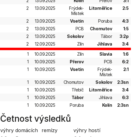
2
13.09.2025
Kolín
Přerov
3:1
2
13.09.2025
Frýdek-
Litoměřice
2:5
Místek
2
13.09.2025
Vsetín
Poruba
4:3
2
13.09.2025
PCB
Chomutov
1:5
2
13.09.2025
Sokolov
Tábor
3:2p
2
12.09.2025
Zlín
Jihlava
3:4
1
10.09.2025
Zlín
Slavia
1:6
1
10.09.2025
Přerov
PCB
6:2
1
10.09.2025
Vsetín
Frýdek-
2:1
Místek
1
10.09.2025
Chomutov
Sokolov
2:3sn
1
10.09.2025
Třebíč
Litoměřice
3:4
1
10.09.2025
Tábor
Jihlava
6:3
1
10.09.2025
Poruba
Kolín
2:3sn
Četnost výsledků
výhry domácích
remízy
výhry hostí