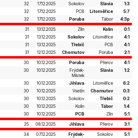
32
17.12.2025
Sokolov
Slavia
1:3
32
17.12.2025
PCB
Litoměřice
5:7
32
17.12.2025
Poruba
Tábor
4:3p
31
13.12.2025
Zlín
Kolín
0:1
31
13.12.2025
Sokolov
Litoměřice
4:1
31
13.12.2025
Třebíč
PCB
4:1
31
12.12.2025
Chomutov
Poruba
2:1
30
10.12.2025
Poruba
Přerov
4:1
30
10.12.2025
Frýdek-
Slavia
1:2
Místek
30
10.12.2025
Jihlava
Litoměřice
6:2
30
10.12.2025
Vsetín
Chomutov
0:3
30
10.12.2025
Sokolov
Třebíč
0:2
30
10.12.2025
Kolín
Tábor
1:4
30
10.12.2025
PCB
Zlín
5:1
25
08.12.2025
Jihlava
Přerov
3:1
34
07.12.2025
Frýdek-
Sokolov
5:1