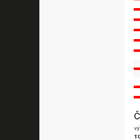
Č
vý
1: