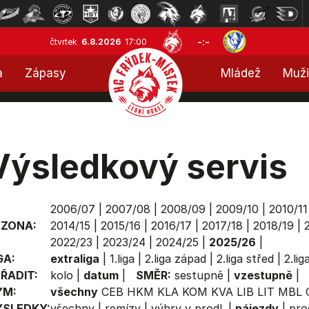
-:-
čtvrtek
6.8.2026
17:00
a
Zápasy
Mládež
Muži
Výsledkový servis
2006/07
|
2007/08
|
2008/09
|
2009/10
|
2010/11
EZONA:
2014/15
|
2015/16
|
2016/17
|
2017/18
|
2018/19
|
2022/23
|
2023/24
|
2024/25
|
2025/26
|
GA:
extraliga
|
1.liga
|
2.liga západ
|
2.liga střed
|
2.li
ŘADIT:
kolo
|
datum
|
SMĚR:
sestupně
|
vzestupně
|
ÝM:
všechny
CEB
HKM
KLA
KOM
KVA
LIB
LIT
MBL
ÝSLEDKY:
všechny
|
remízy
|
výhry v prodl.
|
nájezdy
|
pro