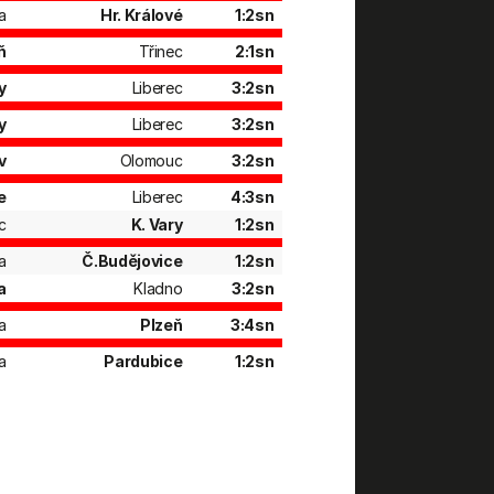
a
Hr. Králové
1:2sn
ň
Třinec
2:1sn
y
Liberec
3:2sn
y
Liberec
3:2sn
v
Olomouc
3:2sn
e
Liberec
4:3sn
c
K. Vary
1:2sn
a
Č.Budějovice
1:2sn
a
Kladno
3:2sn
a
Plzeň
3:4sn
a
Pardubice
1:2sn