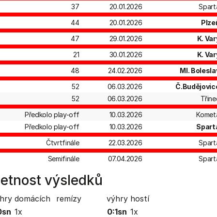
37
20.01.2026
Spart
44
20.01.2026
Plze
47
29.01.2026
K. Var
21
30.01.2026
K. Var
48
24.02.2026
Ml. Bolesla
52
06.03.2026
Č.Budějovic
52
06.03.2026
Třine
Předkolo play-off
10.03.2026
Komet
Předkolo play-off
10.03.2026
Spart
Čtvrtfinále
22.03.2026
Spart
Semifinále
07.04.2026
Spart
etnost výsledků
hry domácích
remízy
výhry hostí
0sn
1x
0:1sn
1x