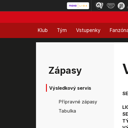
Klub
Tým
Vstupenky
Fanzón
Zápasy
Výsledkový servis
S
Přípravné zápasy
LI
Tabulka
SE
T
V