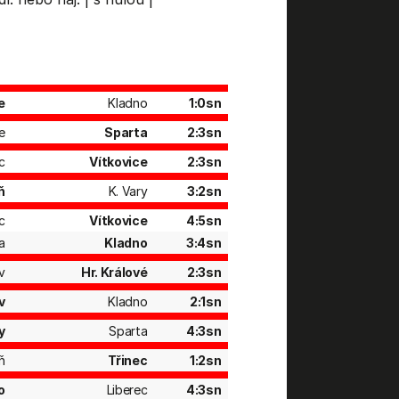
e
Kladno
1:0sn
e
Sparta
2:3sn
c
Vítkovice
2:3sn
ň
K. Vary
3:2sn
c
Vítkovice
4:5sn
a
Kladno
3:4sn
v
Hr. Králové
2:3sn
v
Kladno
2:1sn
y
Sparta
4:3sn
ň
Třinec
1:2sn
o
Liberec
4:3sn