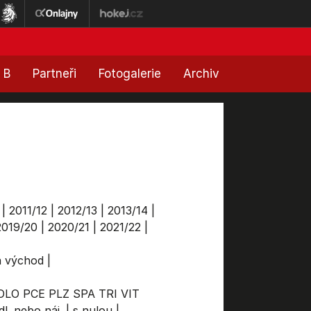
 B
Partneři
Fotogalerie
Archiv
|
2011/12
|
2012/13
|
2013/14
|
2019/20
|
2020/21
|
2021/22
|
ga východ
|
OLO
PCE
PLZ
SPA
TRI
VIT
dl. nebo náj.
|
s nulou
|