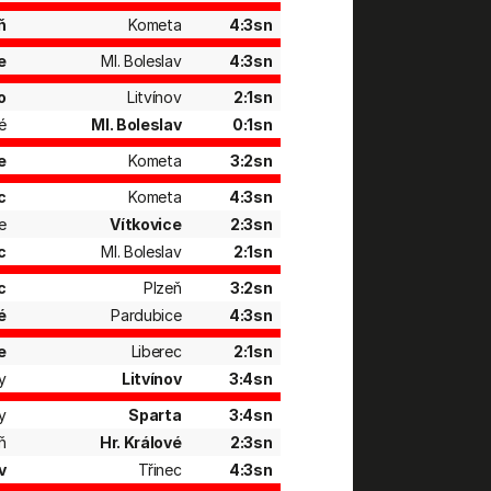
ň
Kometa
4:3sn
e
Ml. Boleslav
4:3sn
o
Litvínov
2:1sn
é
Ml. Boleslav
0:1sn
e
Kometa
3:2sn
c
Kometa
4:3sn
e
Vítkovice
2:3sn
c
Ml. Boleslav
2:1sn
c
Plzeň
3:2sn
é
Pardubice
4:3sn
e
Liberec
2:1sn
y
Litvínov
3:4sn
y
Sparta
3:4sn
ň
Hr. Králové
2:3sn
v
Třinec
4:3sn