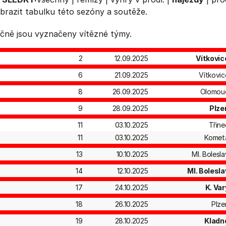
brazit
tabulku
této sezóny a soutěže.
čně jsou vyznačeny vítězné týmy.
2
12.09.2025
Vítkovic
6
21.09.2025
Vítkovic
8
26.09.2025
Olomou
9
28.09.2025
Plze
11
03.10.2025
Třine
11
03.10.2025
Komet
13
10.10.2025
Ml. Bolesla
14
12.10.2025
Ml. Bolesla
17
24.10.2025
K. Var
18
26.10.2025
Plze
19
28.10.2025
Kladn