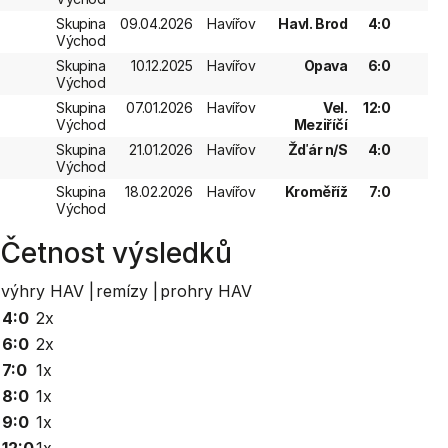
Skupina
09.04.2026
Havířov
Havl. Brod
4:0
Východ
Skupina
10.12.2025
Havířov
Opava
6:0
Východ
Skupina
07.01.2026
Havířov
Vel.
12:0
Východ
Meziříčí
Skupina
21.01.2026
Havířov
Žďár n/S
4:0
Východ
Skupina
18.02.2026
Havířov
Kroměříž
7:0
Východ
Četnost výsledků
výhry HAV |
remízy |
prohry HAV
4:0
2x
6:0
2x
7:0
1x
8:0
1x
9:0
1x