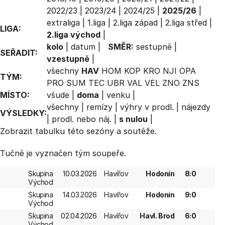
2022/23
|
2023/24
|
2024/25
|
2025/26
|
extraliga
|
1.liga
|
2.liga západ
|
2.liga střed
|
LIGA:
2.liga východ
|
kolo
|
datum
|
SMĚR:
sestupně
|
SEŘADIT:
vzestupně
|
všechny
HAV
HOM
KOP
KRO
NJI
OPA
TÝM:
PRO
SUM
TEC
UBR
VAL
VEL
ZNO
ZNS
MÍSTO:
všude
|
doma
|
venku
|
všechny
|
remízy
|
výhry v prodl.
|
nájezdy
VÝSLEDKY:
|
prodl. nebo náj.
|
s nulou
|
Zobrazit
tabulku
této sezóny a soutěže.
Tučně je vyznačen tým soupeře.
Skupina
10.03.2026
Havířov
Hodonín
8:0
Východ
Skupina
14.03.2026
Havířov
Hodonín
9:0
Východ
Skupina
02.04.2026
Havířov
Havl. Brod
6:0
Východ