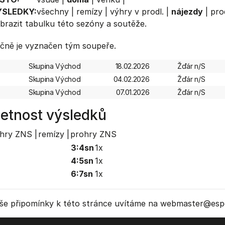
ÝSLEDKY:
všechny
|
remízy
|
výhry v prodl.
|
nájezdy
|
pro
brazit
tabulku
této sezóny a soutěže.
čně je vyznačen tým soupeře.
Skupina Východ
18.02.2026
Žďár n/S
Skupina Východ
04.02.2026
Žďár n/S
Skupina Východ
07.01.2026
Žďár n/S
etnost výsledků
hry ZNS |
remízy |
prohry ZNS
3:4sn
1x
4:5sn
1x
6:7sn
1x
še připomínky k této stránce uvítáme na webmaster
@espo