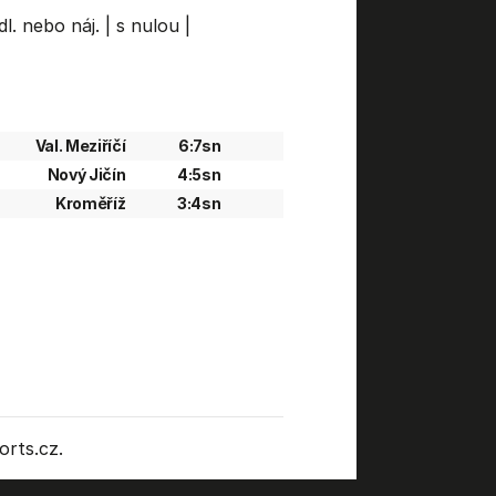
dl. nebo náj.
|
s nulou
|
Val. Meziříčí
6:7sn
Nový Jičín
4:5sn
Kroměříž
3:4sn
rts.cz.