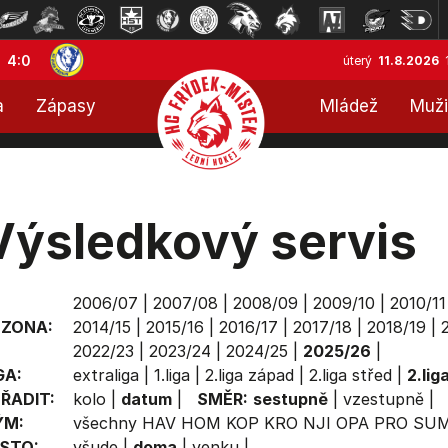
4:0
úterý
11.8.2026
a
Zápasy
Mládež
Muži
Výsledkový servis
2006/07
|
2007/08
|
2008/09
|
2009/10
|
2010/11
EZONA:
2014/15
|
2015/16
|
2016/17
|
2017/18
|
2018/19
|
2022/23
|
2023/24
|
2024/25
|
2025/26
|
GA:
extraliga
|
1.liga
|
2.liga západ
|
2.liga střed
|
2.lig
ŘADIT:
kolo
|
datum
|
SMĚR:
sestupně
|
vzestupně
|
ÝM:
všechny
HAV
HOM
KOP
KRO
NJI
OPA
PRO
SU
STO:
všude
|
doma
|
venku
|