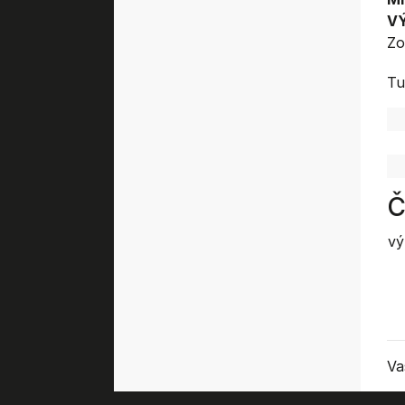
V
Zo
Tu
Č
vý
Va