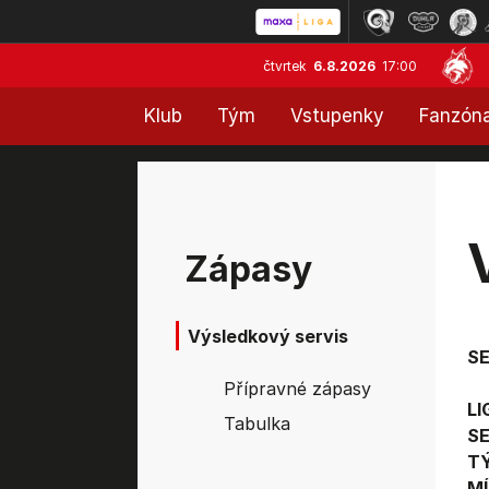
čtvrtek
6.8.2026
17:00
Klub
Tým
Vstupenky
Fanzón
Zápasy
Výsledkový servis
S
Přípravné zápasy
LI
Tabulka
SE
T
MÍ