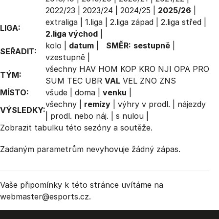
2022/23
|
2023/24
|
2024/25
|
2025/26
|
extraliga
|
1.liga
|
2.liga západ
|
2.liga střed
|
LIGA:
2.liga východ
|
kolo
|
datum
|
SMĚR:
sestupně
|
SEŘADIT:
vzestupně
|
všechny
HAV
HOM
KOP
KRO
NJI
OPA
PRO
TÝM:
SUM
TEC
UBR
VAL
VEL
ZNO
ZNS
MÍSTO:
všude
|
doma
|
venku
|
všechny
|
remízy
|
výhry v prodl.
|
nájezdy
VÝSLEDKY:
|
prodl. nebo náj.
|
s nulou
|
Zobrazit
tabulku
této sezóny a soutěže.
Zadaným parametrům nevyhovuje žádný zápas.
Vaše připomínky k této stránce uvítáme na
webmaster
@esports.cz.