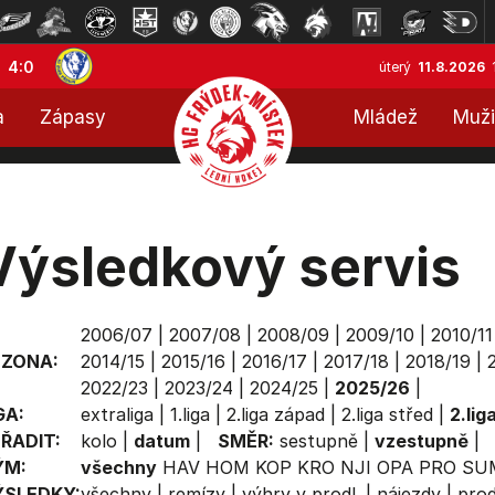
4:0
úterý
11.8.2026
a
Zápasy
Mládež
Muži
Výsledkový servis
2006/07
|
2007/08
|
2008/09
|
2009/10
|
2010/11
EZONA:
2014/15
|
2015/16
|
2016/17
|
2017/18
|
2018/19
|
2022/23
|
2023/24
|
2024/25
|
2025/26
|
GA:
extraliga
|
1.liga
|
2.liga západ
|
2.liga střed
|
2.lig
ŘADIT:
kolo
|
datum
|
SMĚR:
sestupně
|
vzestupně
|
ÝM:
všechny
HAV
HOM
KOP
KRO
NJI
OPA
PRO
SU
ÝSLEDKY:
všechny
|
remízy
|
výhry v prodl.
|
nájezdy
|
prod