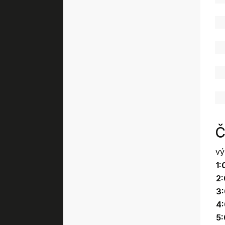
Č
vý
1:
2:
3:
4:
5: