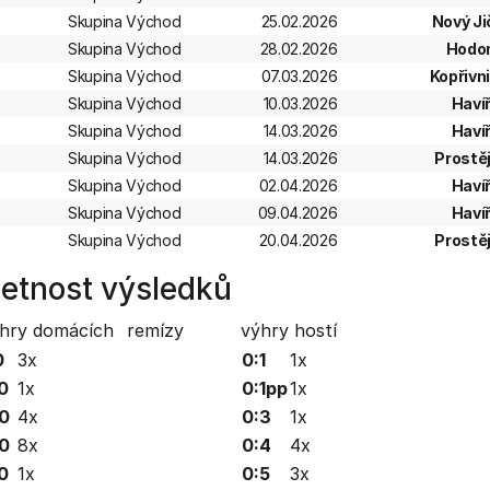
Skupina Východ
25.02.2026
Nový Ji
Skupina Východ
28.02.2026
Hodo
Skupina Východ
07.03.2026
Kopřivn
Skupina Východ
10.03.2026
Haví
Skupina Východ
14.03.2026
Haví
Skupina Východ
14.03.2026
Prostě
Skupina Východ
02.04.2026
Haví
Skupina Východ
09.04.2026
Haví
Skupina Východ
20.04.2026
Prostě
etnost výsledků
hry domácích
remízy
výhry hostí
0
3x
0:1
1x
0
1x
0:1pp
1x
0
4x
0:3
1x
0
8x
0:4
4x
0
1x
0:5
3x