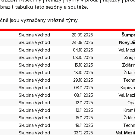
brazit
tabulku
této sezóny a soutěže.
čně jsou vyznačeny vítězné týmy.
Skupina Východ
20.09.2025
Šumpe
Skupina Východ
24.09.2025
Nový Ji
Skupina Východ
04.10.2025
Vel. Mezi
Skupina Východ
08.10.2025
Znoj
Skupina Východ
15.10.2025
Žďár 
Skupina Východ
18.10.2025
Žďár 
Skupina Východ
29.10.2025
Techn
Skupina Východ
08.11.2025
Kopřivn
Skupina Východ
08.11.2025
Vel. Mezi
Skupina Východ
12.11.2025
Op
Skupina Východ
12.11.2025
Kromě
Skupina Východ
15.11.2025
Žďár 
Skupina Východ
19.11.2025
Techn
Skupina Východ
03.12.2025
Val. Meziř