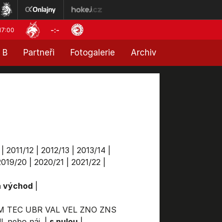
-:-
17:00
 B
Partneři
Fotogalerie
Archiv
|
2011/12
|
2012/13
|
2013/14
|
2019/20
|
2020/21
|
2021/22
|
a východ
|
M
TEC
UBR
VAL
VEL
ZNO
ZNS
l. nebo náj.
|
s nulou
|