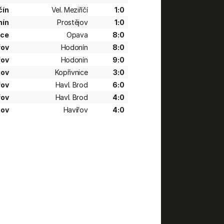
čín
Vel. Meziříčí
1:0
nín
Prostějov
1:0
ice
Opava
8:0
řov
Hodonín
8:0
řov
Hodonín
9:0
jov
Kopřivnice
3:0
řov
Havl. Brod
6:0
řov
Havl. Brod
4:0
jov
Havířov
4:0