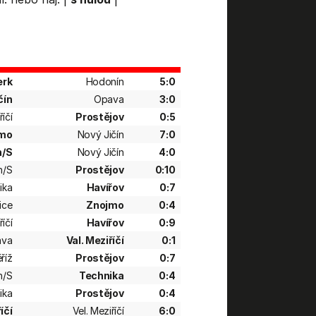
rk
Hodonín
5:0
čín
Opava
3:0
říčí
Prostějov
0:5
mo
Nový Jičín
7:0
n/S
Nový Jičín
4:0
n/S
Prostějov
0:10
ika
Havířov
0:7
ice
Znojmo
0:4
říčí
Havířov
0:9
ava
Val. Meziříčí
0:1
říž
Prostějov
0:7
n/S
Technika
0:4
ika
Prostějov
0:4
íčí
Vel. Meziříčí
6:0