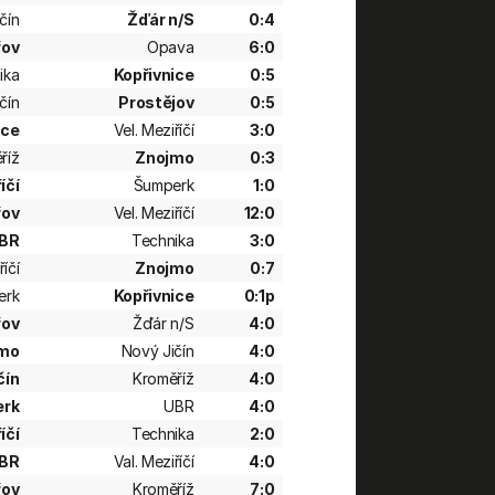
čín
Žďár n/S
0:4
řov
Opava
6:0
ika
Kopřivnice
0:5
čín
Prostějov
0:5
ice
Vel. Meziříčí
3:0
říž
Znojmo
0:3
íčí
Šumperk
1:0
řov
Vel. Meziříčí
12:0
BR
Technika
3:0
říčí
Znojmo
0:7
erk
Kopřivnice
0:1p
řov
Žďár n/S
4:0
mo
Nový Jičín
4:0
čín
Kroměříž
4:0
rk
UBR
4:0
íčí
Technika
2:0
BR
Val. Meziříčí
4:0
řov
Kroměříž
7:0