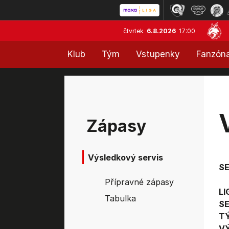
čtvrtek
6.8.2026
17:00
Klub
Tým
Vstupenky
Fanzón
Zápasy
Výsledkový servis
S
Přípravné zápasy
LI
Tabulka
SE
T
V