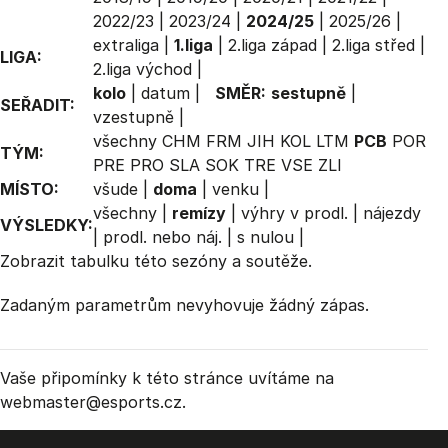
2022/23
|
2023/24
|
2024/25
|
2025/26
|
extraliga
|
1.liga
|
2.liga západ
|
2.liga střed
|
LIGA:
2.liga východ
|
kolo
|
datum
|
SMĚR:
sestupně
|
SEŘADIT:
vzestupně
|
všechny
CHM
FRM
JIH
KOL
LTM
PCB
POR
TÝM:
PRE
PRO
SLA
SOK
TRE
VSE
ZLI
MÍSTO:
všude
|
doma
|
venku
|
všechny
|
remízy
|
výhry v prodl.
|
nájezdy
VÝSLEDKY:
|
prodl. nebo náj.
|
s nulou
|
Zobrazit
tabulku
této sezóny a soutěže.
Zadaným parametrům nevyhovuje žádný zápas.
Vaše připomínky k této stránce uvítáme na
webmaster
@esports.cz.