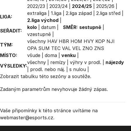
2022/23
|
2023/24
|
2024/25
|
2025/26
|
extraliga
|
1.liga
|
2.liga západ
|
2.liga střed
|
LIGA:
2.liga východ
|
kolo
|
datum
|
SMĚR:
sestupně
|
SEŘADIT:
vzestupně
|
všechny
HAV
HBR
HOM
HVY
KOP
NJI
TÝM:
OPA
SUM
TEC
VAL
VEL
ZNO
ZNS
MÍSTO:
všude
|
doma
|
venku
|
všechny
|
remízy
|
výhry v prodl.
|
nájezdy
VÝSLEDKY:
|
prodl. nebo náj.
|
s nulou
|
Zobrazit
tabulku
této sezóny a soutěže.
Zadaným parametrům nevyhovuje žádný zápas.
Vaše připomínky k této stránce uvítáme na
webmaster
@esports.cz.