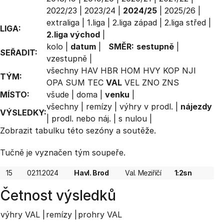
2022/23
|
2023/24
|
2024/25
|
2025/26
|
extraliga
|
1.liga
|
2.liga západ
|
2.liga střed
|
LIGA:
2.liga východ
|
kolo
|
datum
|
SMĚR:
sestupně
|
SEŘADIT:
vzestupně
|
všechny
HAV
HBR
HOM
HVY
KOP
NJI
TÝM:
OPA
SUM
TEC
VAL
VEL
ZNO
ZNS
MÍSTO:
všude
|
doma
|
venku
|
všechny
|
remízy
|
výhry v prodl.
|
nájezdy
VÝSLEDKY:
|
prodl. nebo náj.
|
s nulou
|
Zobrazit
tabulku
této sezóny a soutěže.
Tučně je vyznačen tým soupeře.
15
02.11.2024
Havl. Brod
Val. Meziříčí
1:2sn
Četnost výsledků
výhry VAL |
remízy |
prohry VAL