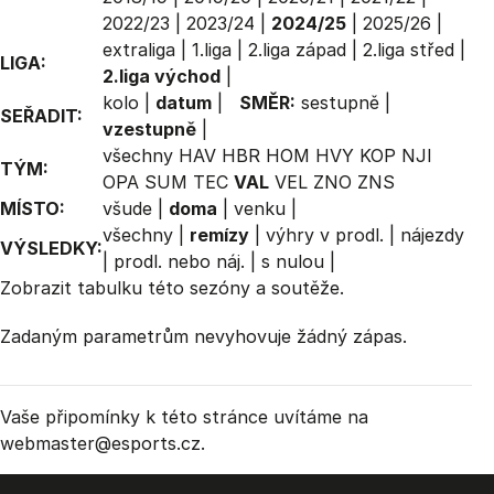
2022/23
|
2023/24
|
2024/25
|
2025/26
|
extraliga
|
1.liga
|
2.liga západ
|
2.liga střed
|
LIGA:
2.liga východ
|
kolo
|
datum
|
SMĚR:
sestupně
|
SEŘADIT:
vzestupně
|
všechny
HAV
HBR
HOM
HVY
KOP
NJI
TÝM:
OPA
SUM
TEC
VAL
VEL
ZNO
ZNS
MÍSTO:
všude
|
doma
|
venku
|
všechny
|
remízy
|
výhry v prodl.
|
nájezdy
VÝSLEDKY:
|
prodl. nebo náj.
|
s nulou
|
Zobrazit
tabulku
této sezóny a soutěže.
Zadaným parametrům nevyhovuje žádný zápas.
Vaše připomínky k této stránce uvítáme na
webmaster
@esports.cz.