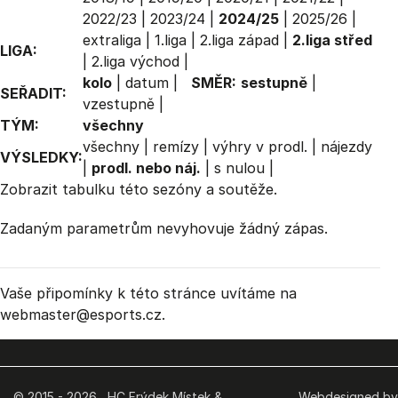
2022/23
|
2023/24
|
2024/25
|
2025/26
|
extraliga
|
1.liga
|
2.liga západ
|
2.liga střed
LIGA:
|
2.liga východ
|
kolo
|
datum
|
SMĚR:
sestupně
|
SEŘADIT:
vzestupně
|
TÝM:
všechny
všechny
|
remízy
|
výhry v prodl.
|
nájezdy
VÝSLEDKY:
|
prodl. nebo náj.
|
s nulou
|
Zobrazit
tabulku
této sezóny a soutěže.
Zadaným parametrům nevyhovuje žádný zápas.
Vaše připomínky k této stránce uvítáme na
webmaster
@esports.cz.
© 2015 - 2026 HC Frýdek Místek &
Webdesigned by