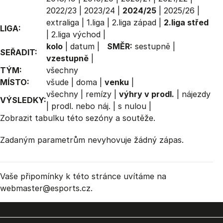
2022/23
|
2023/24
|
2024/25
|
2025/26
|
extraliga
|
1.liga
|
2.liga západ
|
2.liga střed
LIGA:
|
2.liga východ
|
kolo
|
datum
|
SMĚR:
sestupně
|
SEŘADIT:
vzestupně
|
TÝM:
všechny
MÍSTO:
všude
|
doma
|
venku
|
všechny
|
remízy
|
výhry v prodl.
|
nájezdy
VÝSLEDKY:
|
prodl. nebo náj.
|
s nulou
|
Zobrazit
tabulku
této sezóny a soutěže.
Zadaným parametrům nevyhovuje žádný zápas.
Vaše připomínky k této stránce uvítáme na
webmaster
@esports.cz.