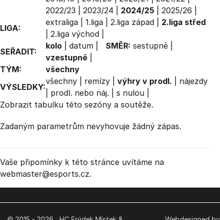
2022/23
|
2023/24
|
2024/25
|
2025/26
|
extraliga
|
1.liga
|
2.liga západ
|
2.liga střed
LIGA:
|
2.liga východ
|
kolo
|
datum
|
SMĚR:
sestupně
|
SEŘADIT:
vzestupně
|
TÝM:
všechny
všechny
|
remízy
|
výhry v prodl.
|
nájezdy
VÝSLEDKY:
|
prodl. nebo náj.
|
s nulou
|
Zobrazit
tabulku
této sezóny a soutěže.
Zadaným parametrům nevyhovuje žádný zápas.
Vaše připomínky k této stránce uvítáme na
webmaster
@esports.cz.
© 2015 - 2026 HC Frýdek Místek &
Webdesigned by