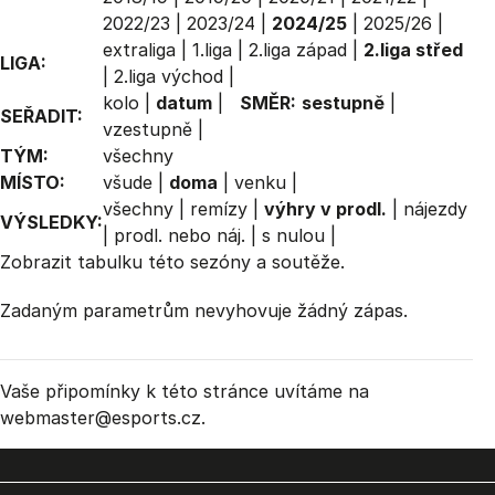
2022/23
|
2023/24
|
2024/25
|
2025/26
|
extraliga
|
1.liga
|
2.liga západ
|
2.liga střed
LIGA:
|
2.liga východ
|
kolo
|
datum
|
SMĚR:
sestupně
|
SEŘADIT:
vzestupně
|
TÝM:
všechny
MÍSTO:
všude
|
doma
|
venku
|
všechny
|
remízy
|
výhry v prodl.
|
nájezdy
VÝSLEDKY:
|
prodl. nebo náj.
|
s nulou
|
Zobrazit
tabulku
této sezóny a soutěže.
Zadaným parametrům nevyhovuje žádný zápas.
Vaše připomínky k této stránce uvítáme na
webmaster
@esports.cz.