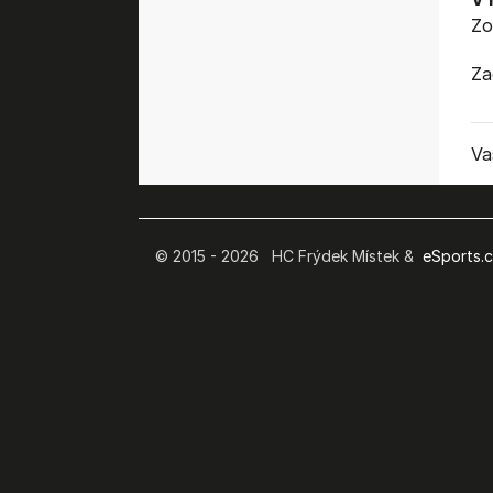
Zo
Za
Va
© 2015 - 2026 HC Frýdek Místek &
eSports.cz