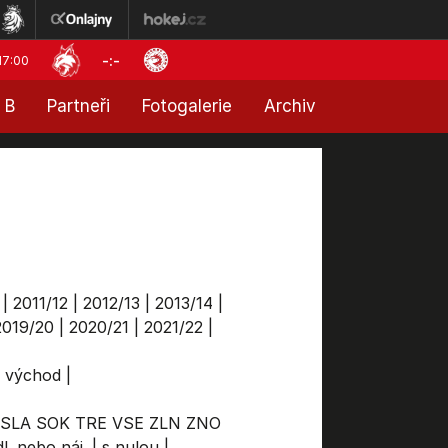
-:-
17:00
 B
Partneři
Fotogalerie
Archiv
|
2011/12
|
2012/13
|
2013/14
|
2019/20
|
2020/21
|
2021/22
|
a východ
|
SLA
SOK
TRE
VSE
ZLN
ZNO
l. nebo náj.
|
s nulou
|