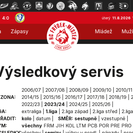
4:0
úterý
11.8.2026
a
Zápasy
Mládež
Muži
Výsledkový servis
2006/07
|
2007/08
|
2008/09
|
2009/10
|
2010/11
EZONA:
2014/15
|
2015/16
|
2016/17
|
2017/18
|
2018/19
|
2022/23
|
2023/24
|
2024/25
|
2025/26
|
GA:
extraliga
|
1.liga
|
2.liga západ
|
2.liga střed
|
2.lig
ŘADIT:
kolo
|
datum
|
SMĚR:
sestupně
|
vzestupně
|
ÝM:
všechny
FRM
JIH
KOL
LTM
PCB
POR
PRE
PRO
ÝSLEDKY:
všechny
|
remízy
|
výhry v prodl.
|
nájezdy
|
prod