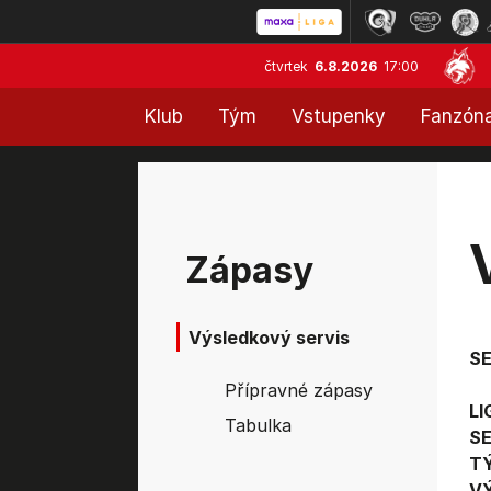
čtvrtek
6.8.2026
17:00
Klub
Tým
Vstupenky
Fanzón
Zápasy
Výsledkový servis
S
Přípravné zápasy
LI
Tabulka
SE
T
V