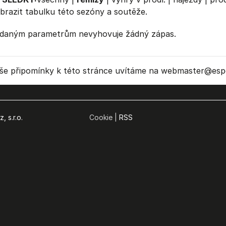
brazit
tabulku
této sezóny a soutěže.
daným parametrům nevyhovuje žádný zápas.
še připomínky k této stránce uvítáme na webmaster
@espo
, s.r.o.
Cookie |
RSS