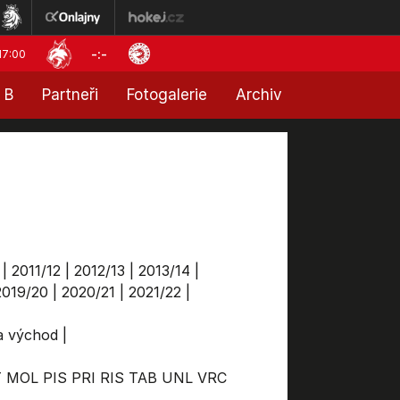
-:-
17:00
 B
Partneři
Fotogalerie
Archiv
|
2011/12
|
2012/13
|
2013/14
|
2019/20
|
2020/21
|
2021/22
|
ga východ
|
T
MOL
PIS
PRI
RIS
TAB
UNL
VRC