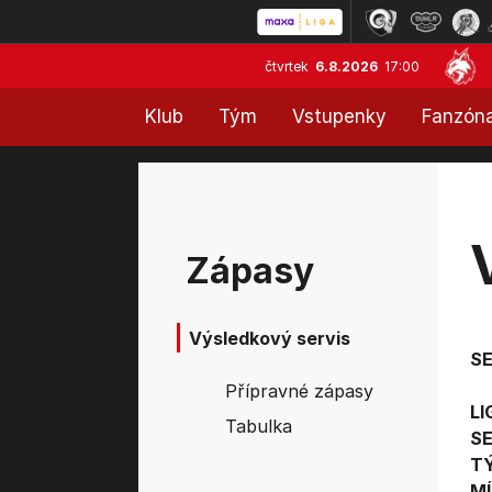
čtvrtek
6.8.2026
17:00
Klub
Tým
Vstupenky
Fanzón
Zápasy
Výsledkový servis
S
Přípravné zápasy
LI
Tabulka
SE
T
MÍ