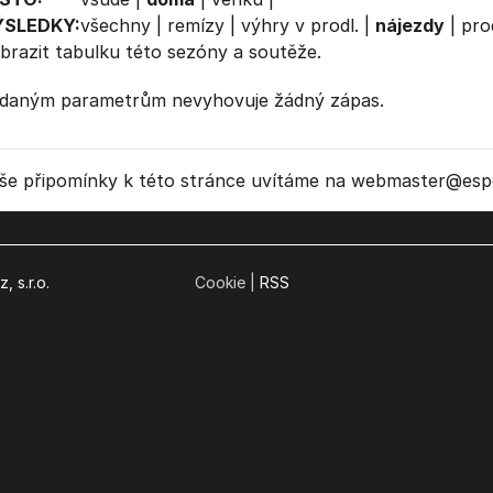
ÝSLEDKY:
všechny
|
remízy
|
výhry v prodl.
|
nájezdy
|
pro
brazit
tabulku
této sezóny a soutěže.
daným parametrům nevyhovuje žádný zápas.
še připomínky k této stránce uvítáme na webmaster
@espo
, s.r.o.
Cookie |
RSS