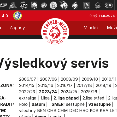
4:0
úterý
11.8.2026
a
Zápasy
Mládež
Muži
Výsledkový servis
2006/07
|
2007/08
|
2008/09
|
2009/10
|
2010/11
EZONA:
2014/15
|
2015/16
|
2016/17
|
2017/18
|
2018/19
|
2022/23
|
2023/24
|
2024/25
|
2025/26
|
GA:
extraliga
|
1.liga
|
2.liga západ
|
2.liga střed
|
2.li
ŘADIT:
kolo
|
datum
|
SMĚR:
sestupně
|
vzestupně
|
ÝM:
všechny
BEN
CHB
CHM
DEC
HRO
KOB
KRA
LE
STO:
všude
|
doma
|
venku
|