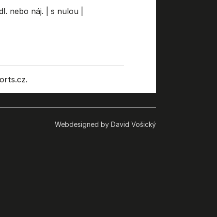
dl. nebo náj.
|
s nulou
|
rts.cz.
Webdesigned by David Vošický