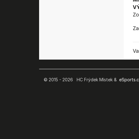
V
Zo
Za
Va
© 2015 - 2026 HC Frýdek Místek &
eSports.cz