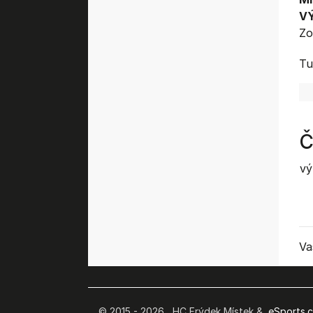
V
Zo
Tu
Č
vý
Va
© 2015 - 2026 HC Frýdek Místek &
eSports.cz