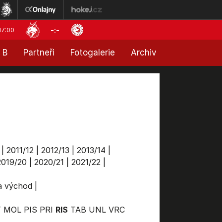
-:-
17:00
 B
Partneři
Fotogalerie
Archiv
|
2011/12
|
2012/13
|
2013/14
|
2019/20
|
2020/21
|
2021/22
|
ga východ
|
T
MOL
PIS
PRI
RIS
TAB
UNL
VRC