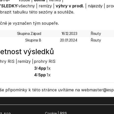
ÝSLEDKY:
všechny
|
remízy
|
výhry v prodl.
|
nájezdy
|
prod
brazit
tabulku
této sezóny a soutěže.
čně je vyznačen tým soupeře.
Skupina Západ
16.12.2023
Řisuty
Skupina B
20.01.2024
Řisuty
etnost výsledků
hry RIS |
remízy |
prohry RIS
3:4pp
1x
4:5pp
1x
še připomínky k této stránce uvítáme na webmaster
@espo
, s.r.o.
Cookie |
RSS