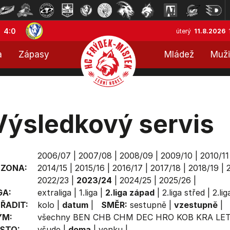
4:0
úterý
11.8.2026
a
Zápasy
Mládež
Muži
Výsledkový servis
2006/07
|
2007/08
|
2008/09
|
2009/10
|
2010/11
EZONA:
2014/15
|
2015/16
|
2016/17
|
2017/18
|
2018/19
|
2022/23
|
2023/24
|
2024/25
|
2025/26
|
GA:
extraliga
|
1.liga
|
2.liga západ
|
2.liga střed
|
2.li
ŘADIT:
kolo
|
datum
|
SMĚR:
sestupně
|
vzestupně
|
ÝM:
všechny
BEN
CHB
CHM
DEC
HRO
KOB
KRA
LE
STO:
všude
|
doma
|
venku
|