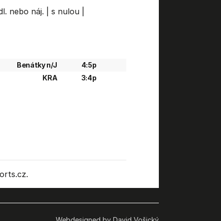
l. nebo náj.
|
s nulou
|
Benátky n/J
4:5p
KRA
3:4p
rts.cz.
Webdesigned by David Vošický