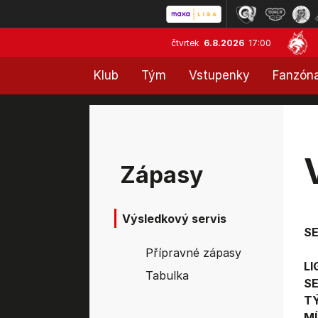
čtvrtek
6.8.2026
17:00
Klub
Tým
Vstupenky
Fanzón
Zápasy
Výsledkový servis
S
Přípravné zápasy
LI
Tabulka
SE
T
MÍ