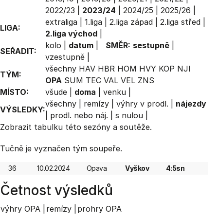
2022/23
|
2023/24
|
2024/25
|
2025/26
|
extraliga
|
1.liga
|
2.liga západ
|
2.liga střed
|
LIGA:
2.liga východ
|
kolo
|
datum
|
SMĚR:
sestupně
|
SEŘADIT:
vzestupně
|
všechny
HAV
HBR
HOM
HVY
KOP
NJI
TÝM:
OPA
SUM
TEC
VAL
VEL
ZNS
MÍSTO:
všude
|
doma
|
venku
|
všechny
|
remízy
|
výhry v prodl.
|
nájezdy
VÝSLEDKY:
|
prodl. nebo náj.
|
s nulou
|
Zobrazit
tabulku
této sezóny a soutěže.
Tučně je vyznačen tým soupeře.
36
10.02.2024
Opava
Vyškov
4:5sn
Četnost výsledků
výhry OPA |
remízy |
prohry OPA