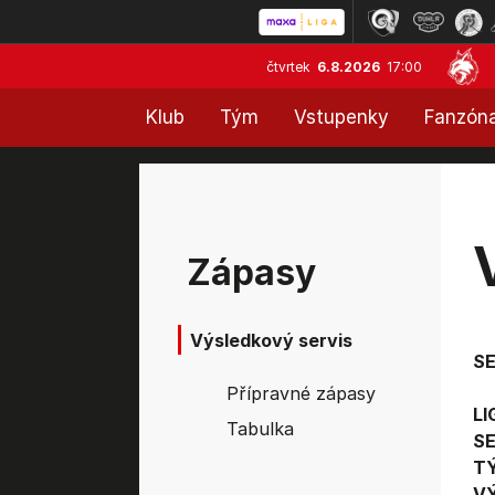
čtvrtek
6.8.2026
17:00
Klub
Tým
Vstupenky
Fanzón
Zápasy
Výsledkový servis
S
Přípravné zápasy
LI
Tabulka
SE
T
V