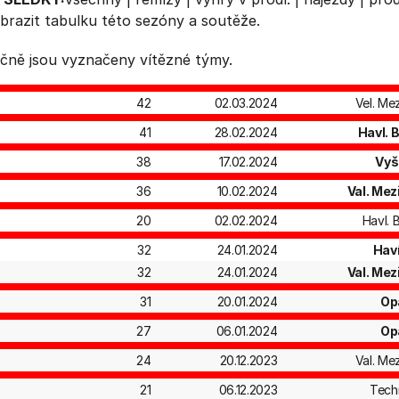
brazit
tabulku
této sezóny a soutěže.
čně jsou vyznačeny vítězné týmy.
42
02.03.2024
Vel. Mez
41
28.02.2024
Havl. 
38
17.02.2024
Vyš
36
10.02.2024
Val. Mezi
20
02.02.2024
Havl. 
32
24.01.2024
Hav
32
24.01.2024
Val. Mezi
31
20.01.2024
Op
27
06.01.2024
Op
24
20.12.2023
Val. Mez
21
06.12.2023
Tech