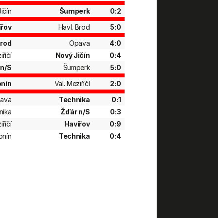
ičín
Šumperk
0:2
ířov
Havl. Brod
5:0
Brod
Opava
4:0
iříčí
Nový Jičín
0:4
 n/S
Šumperk
5:0
nín
Val. Meziříčí
2:0
ava
Technika
0:1
nika
Žďár n/S
0:3
iříčí
Havířov
0:9
onín
Technika
0:4