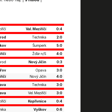
iříčí
Val. Meziříčí
0:4
Brod
Technika
2:0
kov
Šumperk
5:0
říčí
Žďár n/S
4:0
Brod
Nový Jičín
0:3
ířov
Opava
3:0
říčí
Nový Jičín
4:0
ava
Technika
3:0
ava
Vel. Meziříčí
3:0
iříčí
Kopřivnice
0:4
nika
Vyškov
0:6