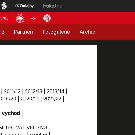
-:-
17:00
 B
Partneři
Fotogalerie
Archiv
|
2011/12
|
2012/13
|
2013/14
|
2019/20
|
2020/21
|
2021/22
|
a východ
|
M
TEC
VAL
VEL
ZNS
l. nebo náj.
|
s nulou
|