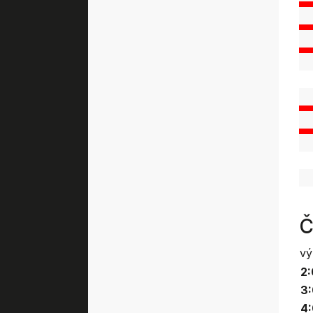
Č
vý
2:
3:
4: