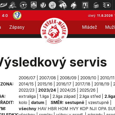
4:0
úterý
11.8.2026
a
Zápasy
Mládež
Muži
Výsledkový servis
2006/07
|
2007/08
|
2008/09
|
2009/10
|
2010/11
EZONA:
2014/15
|
2015/16
|
2016/17
|
2017/18
|
2018/19
|
2022/23
|
2023/24
|
2024/25
|
2025/26
|
GA:
extraliga
|
1.liga
|
2.liga západ
|
2.liga střed
|
2.lig
ŘADIT:
kolo
|
datum
|
SMĚR:
sestupně
|
vzestupně
|
ÝM:
všechny
HAV
HBR
HOM
HVY
KOP
NJI
OPA
SU
ÝSLEDKY:
všechny
|
remízy
|
výhry v prodl.
|
nájezdy
|
prod