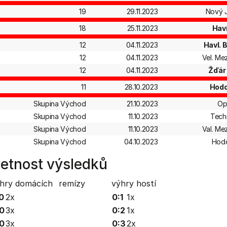
19
29.11.2023
Nový J
18
25.11.2023
Hav
12
04.11.2023
Havl. 
12
04.11.2023
Vel. Mez
12
04.11.2023
Žďár
11
28.10.2023
Hodo
Skupina Východ
21.10.2023
Op
Skupina Východ
11.10.2023
Tech
Skupina Východ
11.10.2023
Val. Mez
Skupina Východ
04.10.2023
Hod
etnost výsledků
hry domácích
remízy
výhry hostí
0
2x
0:1
1x
0
3x
0:2
1x
0
3x
0:3
2x