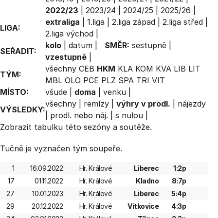
2022/23
|
2023/24
|
2024/25
|
2025/26
|
extraliga
|
1.liga
|
2.liga západ
|
2.liga střed
|
LIGA:
2.liga východ
|
kolo
|
datum
|
SMĚR:
sestupně
|
SEŘADIT:
vzestupně
|
všechny
CEB
HKM
KLA
KOM
KVA
LIB
LIT
TÝM:
MBL
OLO
PCE
PLZ
SPA
TRI
VIT
MÍSTO:
všude
|
doma
|
venku
|
všechny
|
remízy
|
výhry v prodl.
|
nájezdy
VÝSLEDKY:
|
prodl. nebo náj.
|
s nulou
|
Zobrazit
tabulku
této sezóny a soutěže.
Tučně je vyznačen tým soupeře.
1
16.09.2022
Hr. Králové
Liberec
1:2p
17
01.11.2022
Hr. Králové
Kladno
8:7p
27
10.01.2023
Hr. Králové
Liberec
5:4p
29
20.12.2022
Hr. Králové
Vítkovice
4:3p