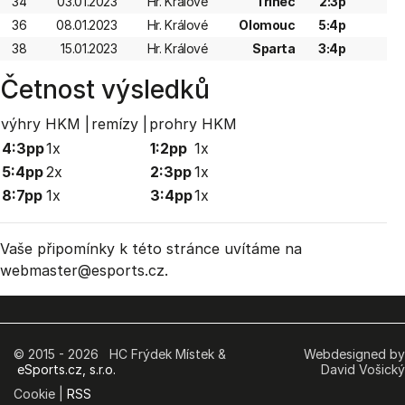
34
03.01.2023
Hr. Králové
Třinec
2:3p
36
08.01.2023
Hr. Králové
Olomouc
5:4p
38
15.01.2023
Hr. Králové
Sparta
3:4p
Četnost výsledků
výhry HKM |
remízy |
prohry HKM
4:3pp
1x
1:2pp
1x
5:4pp
2x
2:3pp
1x
8:7pp
1x
3:4pp
1x
Vaše připomínky k této stránce uvítáme na
webmaster
@esports.cz.
© 2015 - 2026 HC Frýdek Místek &
Webdesigned by
eSports.cz, s.r.o.
David Vošický
Cookie |
RSS