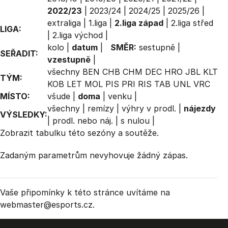
2022/23
|
2023/24
|
2024/25
|
2025/26
|
extraliga
|
1.liga
|
2.liga západ
|
2.liga střed
LIGA:
|
2.liga východ
|
kolo
|
datum
|
SMĚR:
sestupně
|
SEŘADIT:
vzestupně
|
všechny
BEN
CHB
CHM
DEC
HRO
JBL
KLT
TÝM:
KOB
LET
MOL
PIS
PRI
RIS
TAB
UNL
VRC
MÍSTO:
všude
|
doma
|
venku
|
všechny
|
remízy
|
výhry v prodl.
|
nájezdy
VÝSLEDKY:
|
prodl. nebo náj.
|
s nulou
|
Zobrazit
tabulku
této sezóny a soutěže.
Zadaným parametrům nevyhovuje žádný zápas.
Vaše připomínky k této stránce uvítáme na
webmaster
@esports.cz.