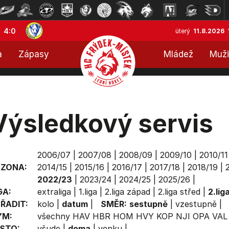
4:0
úterý
11.8.2026
a
Zápasy
Mládež
Muži
Výsledkový servis
2006/07
|
2007/08
|
2008/09
|
2009/10
|
2010/11
EZONA:
2014/15
|
2015/16
|
2016/17
|
2017/18
|
2018/19
|
2022/23
|
2023/24
|
2024/25
|
2025/26
|
GA:
extraliga
|
1.liga
|
2.liga západ
|
2.liga střed
|
2.lig
ŘADIT:
kolo
|
datum
|
SMĚR:
sestupně
|
vzestupně
|
ÝM:
všechny
HAV
HBR
HOM
HVY
KOP
NJI
OPA
VAL
STO:
všude
|
doma
|
venku
|