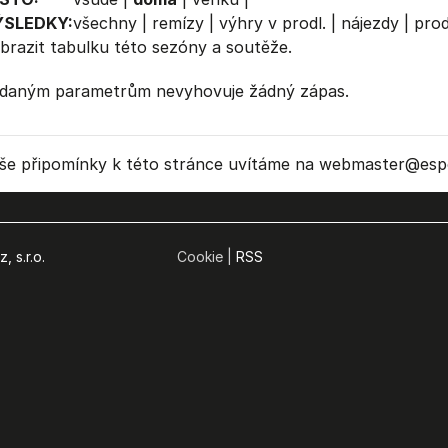
ÝSLEDKY:
všechny
|
remízy
|
výhry v prodl.
|
nájezdy
|
prod
brazit
tabulku
této sezóny a soutěže.
daným parametrům nevyhovuje žádný zápas.
še připomínky k této stránce uvítáme na webmaster
@espo
, s.r.o.
Cookie |
RSS