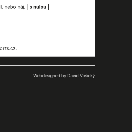
l. nebo náj.
|
s nulou
|
rts.cz.
Webdesigned by David Vošický