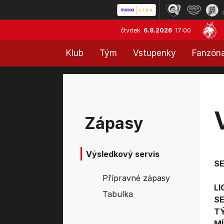
čtvrtek
6.8.2026
17:00
Klub
Tým
Vstupenky
Fanzón
Zápasy
Výsledkový servis
S
Přípravné zápasy
LI
Tabulka
SE
T
MÍ