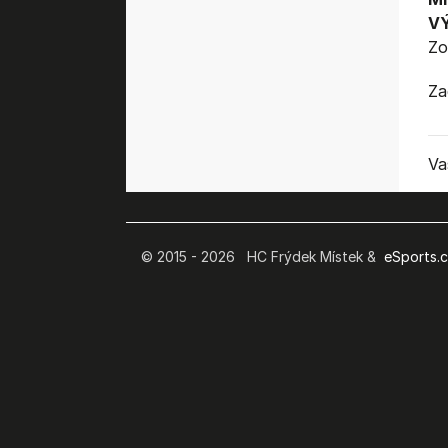
V
Zo
Za
Va
© 2015 - 2026 HC Frýdek Místek &
eSports.cz