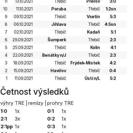
11
13.10.2021
Třebíč
Přerov
3:0
10
11.10.2021
Poruba
Třebíč
1:2sn
9
09.10.2021
Třebíč
Vsetín
5:3
8
06.10.2021
Jihlava
Třebíč
4:5sn
7
02.10.2021
Třebíč
Kadaň
5:1
6
29.09.2021
Šumperk
Třebíč
2:3
5
25.09.2021
Třebíč
Kolín
4:1
4
22.09.2021
Benátky n/J
Třebíč
2:3
3
18.09.2021
Třebíč
Frýdek-Místek
4:2
2
15.09.2021
Havířov
Třebíč
0:4
1
11.09.2021
Třebíč
Ústí n/L
5:2
Četnost výsledků
výhry TRE |
remízy |
prohry TRE
1:0
1x
0:1
1x
2:1
3x
0:2
1x
2:1pp
1x
0:3
1x