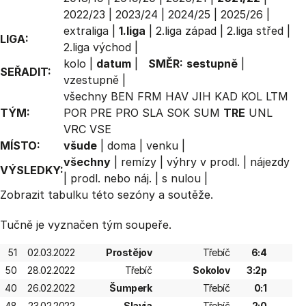
2022/23
|
2023/24
|
2024/25
|
2025/26
|
extraliga
|
1.liga
|
2.liga západ
|
2.liga střed
|
LIGA:
2.liga východ
|
kolo
|
datum
|
SMĚR:
sestupně
|
SEŘADIT:
vzestupně
|
všechny
BEN
FRM
HAV
JIH
KAD
KOL
LTM
TÝM:
POR
PRE
PRO
SLA
SOK
SUM
TRE
UNL
VRC
VSE
MÍSTO:
všude
|
doma
|
venku
|
všechny
|
remízy
|
výhry v prodl.
|
nájezdy
VÝSLEDKY:
|
prodl. nebo náj.
|
s nulou
|
Zobrazit
tabulku
této sezóny a soutěže.
Tučně je vyznačen tým soupeře.
51
02.03.2022
Prostějov
Třebíč
6:4
50
28.02.2022
Třebíč
Sokolov
3:2p
40
26.02.2022
Šumperk
Třebíč
0:1
48
23.02.2022
Slavia
Třebíč
2:0