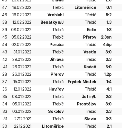
47
19.02.2022
Třebíč
Litoměřice
0:1
46
16.02.2022
Vrchlabí
Třebíč
5:2
38
12.02.2022
Benátky n/J
Třebíč
1:3
39
08.02.2022
Třebíč
Kolín
1:3
45
05.02.2022
Třebíč
Přerov
2:3sn
44
02.02.2022
Poruba
Třebíč
4:5p
43
31.01.2022
Třebíč
Vsetín
3:0
42
29.01.2022
Jihlava
Třebíč
0:3
41
26.01.2022
Třebíč
Kadaň
5:0
28
26.01.2022
Přerov
Třebíč
1:2p
37
15.01.2022
Třebíč
Frýdek-Místek
1:4
36
12.01.2022
Havířov
Třebíč
4:1
35
08.01.2022
Třebíč
Ústí n/L
2:3
34
05.01.2022
Třebíč
Prostějov
3:0
33
03.01.2022
Sokolov
Třebíč
2:3
31
27.12.2021
Třebíč
Slavia
0:3
30
22.12.2021
Litoměřice
Třebíč
2:1