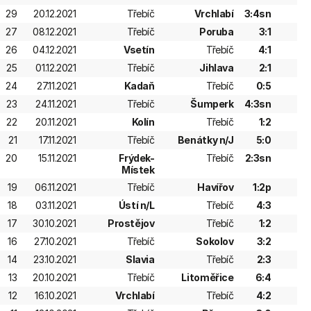
29
20.12.2021
Třebíč
Vrchlabí
3:4sn
27
08.12.2021
Třebíč
Poruba
3:1
26
04.12.2021
Vsetín
Třebíč
4:1
25
01.12.2021
Třebíč
Jihlava
2:1
24
27.11.2021
Kadaň
Třebíč
0:5
23
24.11.2021
Třebíč
Šumperk
4:3sn
22
20.11.2021
Kolín
Třebíč
1:2
21
17.11.2021
Třebíč
Benátky n/J
5:0
20
15.11.2021
Frýdek-
Třebíč
2:3sn
Místek
19
06.11.2021
Třebíč
Havířov
1:2p
18
03.11.2021
Ústí n/L
Třebíč
4:3
17
30.10.2021
Prostějov
Třebíč
1:2
16
27.10.2021
Třebíč
Sokolov
3:2
14
23.10.2021
Slavia
Třebíč
2:3
13
20.10.2021
Třebíč
Litoměřice
6:4
12
16.10.2021
Vrchlabí
Třebíč
4:2