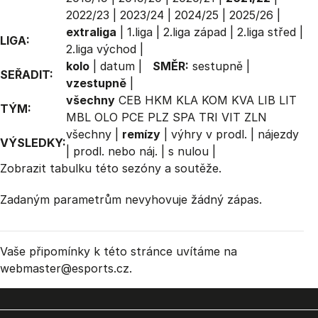
2022/23
|
2023/24
|
2024/25
|
2025/26
|
extraliga
|
1.liga
|
2.liga západ
|
2.liga střed
|
LIGA:
2.liga východ
|
kolo
|
datum
|
SMĚR:
sestupně
|
SEŘADIT:
vzestupně
|
všechny
CEB
HKM
KLA
KOM
KVA
LIB
LIT
TÝM:
MBL
OLO
PCE
PLZ
SPA
TRI
VIT
ZLN
všechny
|
remízy
|
výhry v prodl.
|
nájezdy
VÝSLEDKY:
|
prodl. nebo náj.
|
s nulou
|
Zobrazit
tabulku
této sezóny a soutěže.
Zadaným parametrům nevyhovuje žádný zápas.
Vaše připomínky k této stránce uvítáme na
webmaster
@esports.cz.