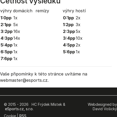
Četnost výsledků
výhry domácích
remízy
výhry hostí
1:0pp
1x
0:1pp
2x
2:1pp
5x
1:2pp
3x
3:2pp
16x
2:3pp
5x
4:3pp
14x
3:4pp
10x
5:4pp
1x
4:5pp
2x
6:5pp
1x
5:6pp
1x
7:6pp
1x
Vaše připomínky k této stránce uvítáme na
webmaster
@esports.cz.
© 2015 - 2026 HC Frýdek Místek &
Webdesigned by
eSports.cz, s.r.o.
David Vošický
Cookie |
RSS