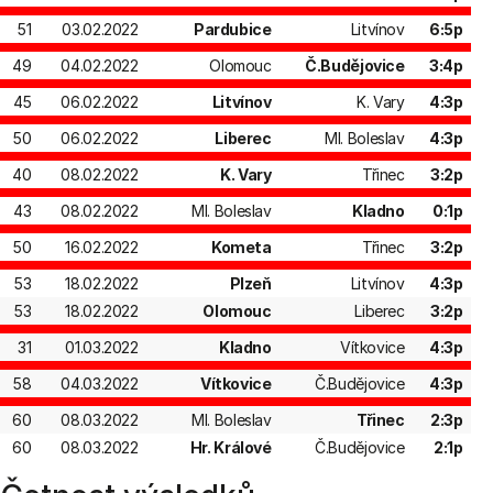
51
03.02.2022
Pardubice
Litvínov
6:5p
49
04.02.2022
Olomouc
Č.Budějovice
3:4p
45
06.02.2022
Litvínov
K. Vary
4:3p
50
06.02.2022
Liberec
Ml. Boleslav
4:3p
40
08.02.2022
K. Vary
Třinec
3:2p
43
08.02.2022
Ml. Boleslav
Kladno
0:1p
50
16.02.2022
Kometa
Třinec
3:2p
53
18.02.2022
Plzeň
Litvínov
4:3p
53
18.02.2022
Olomouc
Liberec
3:2p
31
01.03.2022
Kladno
Vítkovice
4:3p
58
04.03.2022
Vítkovice
Č.Budějovice
4:3p
60
08.03.2022
Ml. Boleslav
Třinec
2:3p
60
08.03.2022
Hr. Králové
Č.Budějovice
2:1p