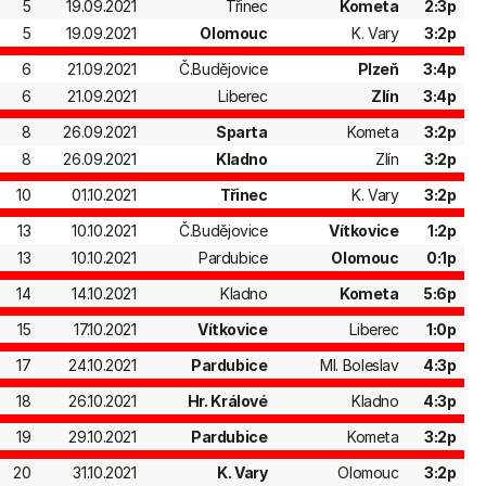
5
19.09.2021
Třinec
Kometa
2:3p
5
19.09.2021
Olomouc
K. Vary
3:2p
6
21.09.2021
Č.Budějovice
Plzeň
3:4p
6
21.09.2021
Liberec
Zlín
3:4p
8
26.09.2021
Sparta
Kometa
3:2p
8
26.09.2021
Kladno
Zlín
3:2p
10
01.10.2021
Třinec
K. Vary
3:2p
13
10.10.2021
Č.Budějovice
Vítkovice
1:2p
13
10.10.2021
Pardubice
Olomouc
0:1p
14
14.10.2021
Kladno
Kometa
5:6p
15
17.10.2021
Vítkovice
Liberec
1:0p
17
24.10.2021
Pardubice
Ml. Boleslav
4:3p
18
26.10.2021
Hr. Králové
Kladno
4:3p
19
29.10.2021
Pardubice
Kometa
3:2p
20
31.10.2021
K. Vary
Olomouc
3:2p