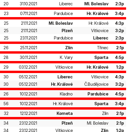
20
31.10.2021
Liberec
Ml. Boleslav
2:3p
23
07.11.2021
Pardubice
Hr. Králové
3:4p
25
21.11.2021
Ml. Boleslav
Hr. Králové
4:3p
25
21.11.2021
Plzeň
Vítkovice
3:2p
25
23.11.2021
Pardubice
Liberec
2:3p
26
25.11.2021
Zlín
Třinec
2:1p
28
30.11.2021
K. Vary
Sparta
4:5p
29
03.12.2021
Vítkovice
Hr. Králové
1:2p
30
05.12.2021
Liberec
Vítkovice
4:3p
30
05.12.2021
Hr. Králové
Č.Budějovice
3:2p
26
10.12.2021
Kladno
Pardubice
4:5p
56
10.12.2021
Hr. Králové
Sparta
3:4p
32
12.12.2021
Kometa
Zlín
2:1p
34
23.12.2021
Plzeň
Ml. Boleslav
2:1p
34
23.12.2021
Vítkovice
Zlín
1:2p