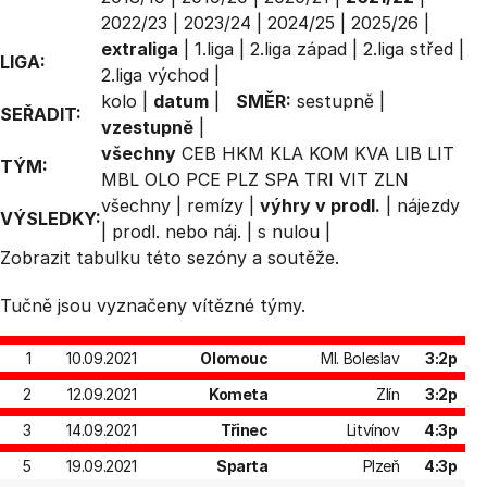
2022/23
|
2023/24
|
2024/25
|
2025/26
|
extraliga
|
1.liga
|
2.liga západ
|
2.liga střed
|
LIGA:
2.liga východ
|
kolo
|
datum
|
SMĚR:
sestupně
|
SEŘADIT:
vzestupně
|
všechny
CEB
HKM
KLA
KOM
KVA
LIB
LIT
TÝM:
MBL
OLO
PCE
PLZ
SPA
TRI
VIT
ZLN
všechny
|
remízy
|
výhry v prodl.
|
nájezdy
VÝSLEDKY:
|
prodl. nebo náj.
|
s nulou
|
Zobrazit
tabulku
této sezóny a soutěže.
Tučně jsou vyznačeny vítězné týmy.
1
10.09.2021
Olomouc
Ml. Boleslav
3:2p
2
12.09.2021
Kometa
Zlín
3:2p
3
14.09.2021
Třinec
Litvínov
4:3p
5
19.09.2021
Sparta
Plzeň
4:3p