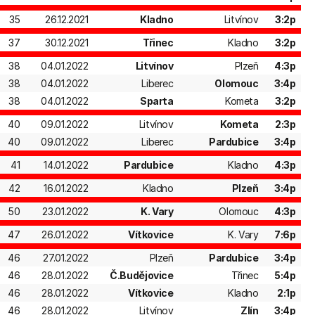
35
26.12.2021
Kladno
Litvínov
3:2p
37
30.12.2021
Třinec
Kladno
3:2p
38
04.01.2022
Litvínov
Plzeň
4:3p
38
04.01.2022
Liberec
Olomouc
3:4p
38
04.01.2022
Sparta
Kometa
3:2p
40
09.01.2022
Litvínov
Kometa
2:3p
40
09.01.2022
Liberec
Pardubice
3:4p
41
14.01.2022
Pardubice
Kladno
4:3p
42
16.01.2022
Kladno
Plzeň
3:4p
50
23.01.2022
K. Vary
Olomouc
4:3p
47
26.01.2022
Vítkovice
K. Vary
7:6p
46
27.01.2022
Plzeň
Pardubice
3:4p
46
28.01.2022
Č.Budějovice
Třinec
5:4p
46
28.01.2022
Vítkovice
Kladno
2:1p
46
28.01.2022
Litvínov
Zlín
3:4p