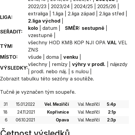
2022/23
|
2023/24
|
2024/25
|
2025/26
|
extraliga
|
1.liga
|
2.liga západ
|
2.liga střed
|
LIGA:
2.liga východ
|
kolo
|
datum
|
SMĚR:
sestupně
|
SEŘADIT:
vzestupně
|
všechny
HOD
KMB
KOP
NJI
OPA
VAL
VEL
TÝM:
ZNS
MÍSTO:
všude
|
doma
|
venku
|
všechny
|
remízy
|
výhry v prodl.
|
nájezdy
VÝSLEDKY:
|
prodl. nebo náj.
|
s nulou
|
Zobrazit
tabulku
této sezóny a soutěže.
Tučně je vyznačen tým soupeře.
31
15.01.2022
Vel. Meziříčí
Val. Meziříčí
5:4p
18
24.11.2021
Kopřivnice
Val. Meziříčí
2:1p
6
06.10.2021
Opava
Val. Meziříčí
2:3p
Četnost výsledků